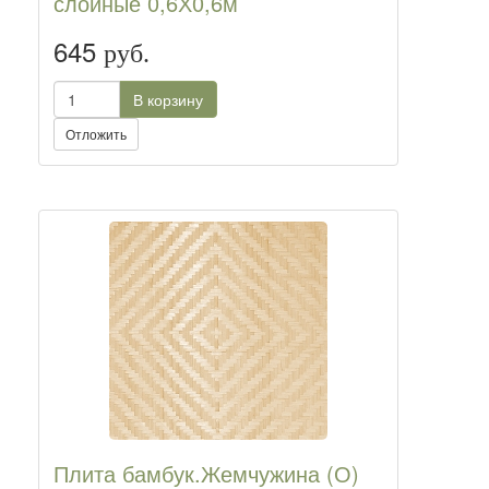
слойные 0,6Х0,6м
645
руб.
В корзину
Отложить
Плита бамбук.Жемчужина (О)