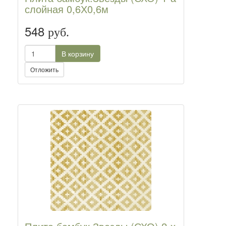
слойная 0,6Х0,6м
548
руб.
В корзину
Отложить