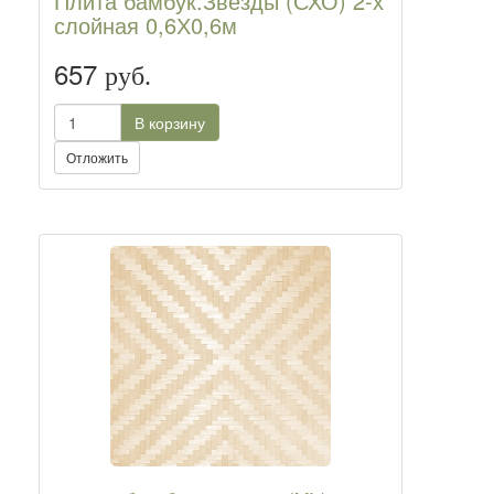
Плита бамбук.Звезды (СХО) 2-х
слойная 0,6Х0,6м
657
руб.
В корзину
Отложить