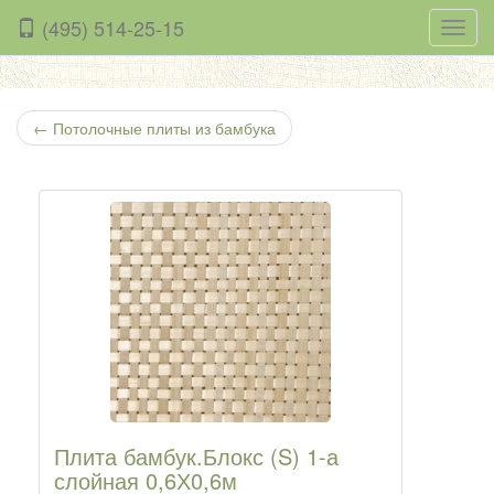
(495) 514-25-15
Нави
←
Потолочные плиты из бамбука
Плита бамбук.Блокс (S) 1-а
слойная 0,6Х0,6м