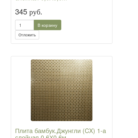
345
руб.
В корзину
Отложить
Плита бамбук.Джунгли (CX) 1-а
слойная 0,6Х0,6м