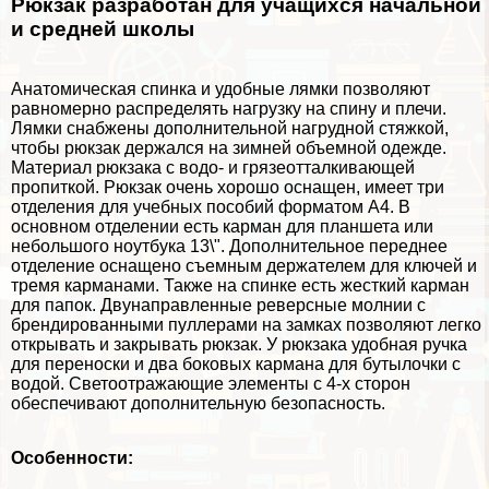
Рюкзак разработан для учащихся начальной
и средней школы
Анатомическая спинка и удобные лямки позволяют
равномерно распределять нагрузку на спину и плечи.
Лямки снабжены дополнительной нагрудной стяжкой,
чтобы рюкзак держался на зимней объемной одежде.
Материал рюкзака с водо- и грязеотталкивающей
пропиткой. Рюкзак очень хорошо оснащен, имеет три
отделения для учебных пособий форматом А4. В
основном отделении есть карман для планшета или
небольшого ноутбука 13\". Дополнительное переднее
отделение оснащено съемным держателем для ключей и
тремя карманами. Также на спинке есть жесткий карман
для папок. Двунаправленные реверсные молнии с
брендированными пуллерами на замках позволяют легко
открывать и закрывать рюкзак. У рюкзака удобная ручка
для переноски и два боковых кармана для бутылочки с
водой. Светоотражающие элементы с 4-х сторон
обеспечивают дополнительную безопасность.
Особенности: