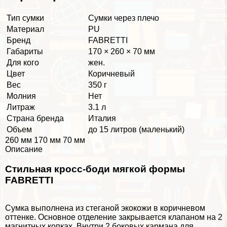
Тип сумки
Сумки через плечо
Материал
PU
Бренд
FABRETTI
Габариты
170 × 260 × 70 мм
Для кого
жен.
Цвет
Коричневый
Вес
350 г
Молния
Нет
Литраж
3.1 л
Страна бренда
Италия
Объем
до 15 литров (маленький)
260 мм 170 мм 70 мм
Описание
Стильная кросс-боди мягкой формы
FABRETTI
Сумка выполнена из стеганой экокожи в коричневом
оттенке. Основное отделение закрывается клапаном на 2
магнитных копках. Внутри 2 боковых кармана для