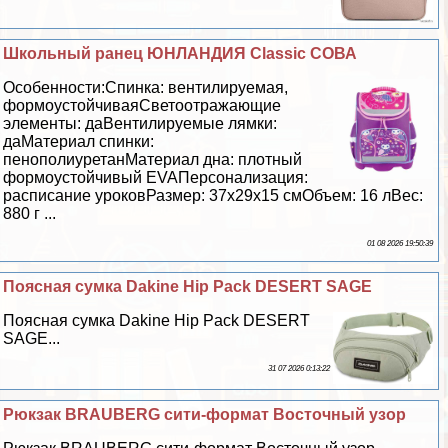
Школьный ранец ЮНЛАНДИЯ Classic СОВА
Особенности:Спинка: вентилируемая,
формоустойчиваяСветоотражающие
элементы: даВентилируемые лямки:
даМатериал спинки:
пенополиуретанМатериал дна: плотный
формоустойчивый EVAПерсонализация:
расписание уроковРазмер: 37х29х15 смОбъем: 16 лВес:
880 г ...
01 08 2026 19:50:39
Поясная сумка Dakine Hip Pack DESERT SAGE
Поясная сумка Dakine Hip Pack DESERT
SAGE...
31 07 2026 0:13:22
Рюкзак BRAUBERG сити-формат Восточный узор