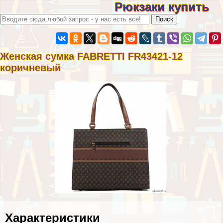
Рюкзаки купить
Женская сумка FABRETTI FR43421-12
коричневый
Хаpaктеристики