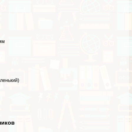
 мм
аленький)
ников