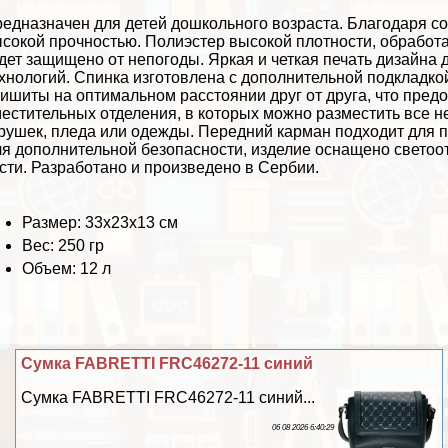
едназначен для детей дошкольного возраста. Благодаря 
сокой прочностью. Полиэстер высокой плотности, обработ
дет защищено от непогоды. Яркая и четкая печать дизайна 
хнологий. Cпинка изготовлена с дополнительной подкладко
ишиты на оптимальном расстоянии друг от друга, что пред
естительных отделения, в которых можно разместить все н
рушек, пледа или одежды. Передний карман подходит для 
я дополнительной безопасности, изделие оснащено свет
сти. Разработано и произведено в Сербии.
Размер: 33х23х13 см
Вес: 250 гр
Объем: 12 л
Сумка FABRETTI FRC46272-11 синий
Сумка FABRETTI FRC46272-11 синий...
06 08 2026 6:40:29