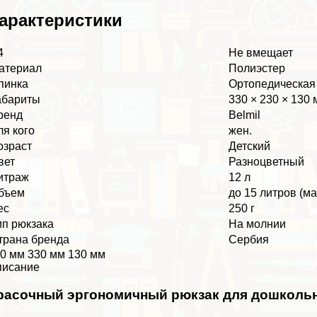
аpaктеристики
4
Не вмещает
атериал
Полиэстер
пинка
Ортопедическая
абариты
330 × 230 × 130
ренд
Belmil
ля кого
жен.
озраст
Детский
вет
Разноцветный
итраж
12 л
бъем
до 15 литров (м
ес
250 г
ип рюкзака
На молнии
трана бренда
Сербия
0 мм 330 мм 130 мм
писание
расочный эргономичный рюкзак для дошколь