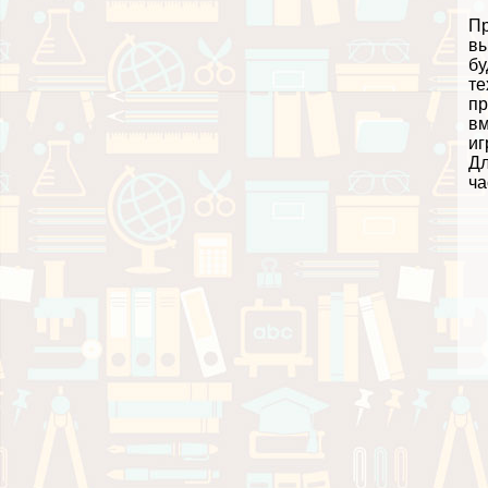
Пр
вы
бу
те
пр
вм
иг
Дл
ча