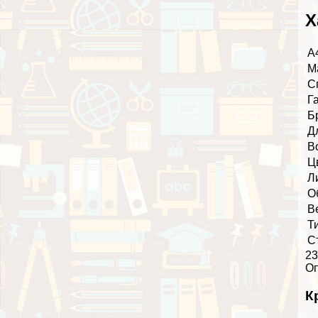
Х
А
М
С
Г
Б
Д
В
Ц
Л
О
В
Т
С
23
О
К