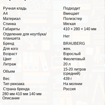
Ручная кладь
Подходит
А4
Вмещает
Материал
Полиэстер
Спинка
Мягкая
Габариты
410 × 280 × 140 мм
Отделение для ноутбука/
Нет
планшета
Бренд
BRAUBERG
Для кого
жен.
Возраст
Взрослый
Цвет
Фиолетовый
Литраж
20 л
15-20 литров
Объем
(средний)
Вес
439 г
Тип рюкзака
На молнии
Страна бренда
Россия
280 мм 410 мм 140 мм
Описание