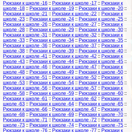
Рюкзаки к школе -16
::
Рюкзаки к школе -17
::
Рюкзаки к
школе -18
::
Рюкзаки к школе -19
::
Рюкзаки к школе -20
::
Рюкзаки к школе -21
::
Рюкзаки к школе -22
::
Рюкзаки к
школе -23
::
Рюкзаки к школе -24
::
Рюкзаки к школе -25
::
Рюкзаки к школе -26
::
Рюкзаки к школе -27
::
Рюкзаки к
школе -28
::
Рюкзаки к школе -29
::
Рюкзаки к школе -30
::
Рюкзаки к школе -31
::
Рюкзаки к школе -32
::
Рюкзаки к
школе -33
::
Рюкзаки к школе -34
::
Рюкзаки к школе -35
::
Рюкзаки к школе -36
::
Рюкзаки к школе -37
::
Рюкзаки к
школе -38
::
Рюкзаки к школе -39
::
Рюкзаки к школе -40
::
Рюкзаки к школе -41
::
Рюкзаки к школе -42
::
Рюкзаки к
школе -43
::
Рюкзаки к школе -44
::
Рюкзаки к школе -45
::
Рюкзаки к школе -46
::
Рюкзаки к школе -47
::
Рюкзаки к
школе -48
::
Рюкзаки к школе -49
::
Рюкзаки к школе -50
::
Рюкзаки к школе -51
::
Рюкзаки к школе -52
::
Рюкзаки к
школе -53
::
Рюкзаки к школе -54
::
Рюкзаки к школе -55
::
Рюкзаки к школе -56
::
Рюкзаки к школе -57
::
Рюкзаки к
школе -58
::
Рюкзаки к школе -59
::
Рюкзаки к школе -60
::
Рюкзаки к школе -61
::
Рюкзаки к школе -62
::
Рюкзаки к
школе -63
::
Рюкзаки к школе -64
::
Рюкзаки к школе -65
::
Рюкзаки к школе -66
::
Рюкзаки к школе -67
::
Рюкзаки к
школе -68
::
Рюкзаки к школе -69
::
Рюкзаки к школе -70
::
Рюкзаки к школе -71
::
Рюкзаки к школе -72
::
Рюкзаки к
школе -73
::
Рюкзаки к школе -74
::
Рюкзаки к школе -75
::
Рюкзаки к школе -76
::
Рюкзаки к школе -77
::
Рюкзаки к