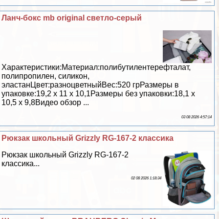
Ланч-бокс mb original светло-серый
Хаpaктеристики:Материал:полибутилентерефталат,
полипропилен, силикон,
эластанЦвет:разноцветныйВес:520 грРазмеры в
упаковке:19,2 х 11 х 10,1Размеры без упаковки:18,1 х
10,5 х 9,8Видео обзор ...
03 08 2026 4:57:14
Рюкзак школьный Grizzly RG-167-2 классика
Рюкзак школьный Grizzly RG-167-2
классика...
02 08 2026 1:18:34