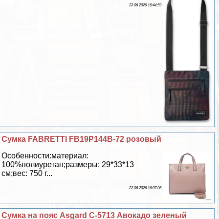
23 06 2026 16:44:59
Сумка FABRETTI FB19P144B-72 розовый
Особенности:материал:
100%полиуретан;размеры: 29*33*13
см;вес: 750 г...
22 06 2026 16:37:36
Сумка на пояс Asgard С-5713 Авокадо зеленый