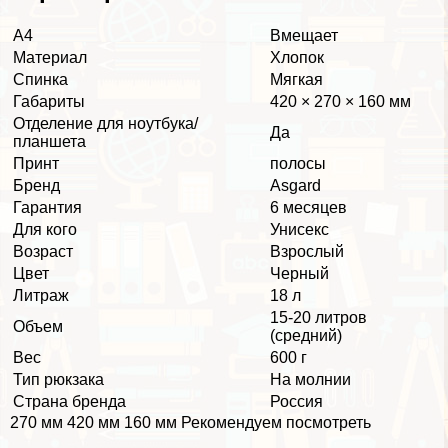
А4
Вмещает
Материал
Хлопок
Спинка
Мягкая
Габариты
420 × 270 × 160 мм
Отделение для ноутбука/
Да
планшета
Принт
полосы
Бренд
Asgard
Гарантия
6 месяцев
Для кого
Униceкc
Возраст
Взрослый
Цвет
Черный
Литраж
18 л
15-20 литров
Объем
(средний)
Вес
600 г
Тип рюкзака
На молнии
Страна бренда
Россия
270 мм 420 мм 160 мм Рекомендуем посмотреть