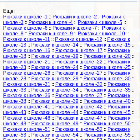
Еще:
Рюкзаки к школе -1
::
Рюкзаки к школе -2
::
Рюкзаки к
школе -3
::
Рюкзаки к школе -4
::
Рюкзаки к школе -5
::
Рюкзаки к школе -6
::
Рюкзаки к школе -7
::
Рюкзаки к
школе -8
::
Рюкзаки к школе -9
::
Рюкзаки к школе -10
::
Рюкзаки к школе -11
::
Рюкзаки к школе -12
::
Рюкзаки к
школе -13
::
Рюкзаки к школе -14
::
Рюкзаки к школе -15
::
Рюкзаки к школе -16
::
Рюкзаки к школе -17
::
Рюкзаки к
школе -18
::
Рюкзаки к школе -19
::
Рюкзаки к школе -20
::
Рюкзаки к школе -21
::
Рюкзаки к школе -22
::
Рюкзаки к
школе -23
::
Рюкзаки к школе -24
::
Рюкзаки к школе -25
::
Рюкзаки к школе -26
::
Рюкзаки к школе -27
::
Рюкзаки к
школе -28
::
Рюкзаки к школе -29
::
Рюкзаки к школе -30
::
Рюкзаки к школе -31
::
Рюкзаки к школе -32
::
Рюкзаки к
школе -33
::
Рюкзаки к школе -34
::
Рюкзаки к школе -35
::
Рюкзаки к школе -36
::
Рюкзаки к школе -37
::
Рюкзаки к
школе -38
::
Рюкзаки к школе -39
::
Рюкзаки к школе -40
::
Рюкзаки к школе -41
::
Рюкзаки к школе -42
::
Рюкзаки к
школе -43
::
Рюкзаки к школе -44
::
Рюкзаки к школе -45
::
Рюкзаки к школе -46
::
Рюкзаки к школе -47
::
Рюкзаки к
школе -48
::
Рюкзаки к школе -49
::
Рюкзаки к школе -50
::
Рюкзаки к школе -51
::
Рюкзаки к школе -52
::
Рюкзаки к
школе -53
::
Рюкзаки к школе -54
::
Рюкзаки к школе -55
::