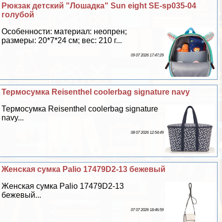
Рюкзак детский "Лошадка" Sun eight SE-sp035-04
гoлyбой
Особенности: материал: неопрен;
размеры: 20*7*24 см; вес: 210 г...
09 07 2026 17:47:29
Термосумка Reisenthel coolerbag signature navy
Термосумка Reisenthel coolerbag signature
navy...
08 07 2026 12:54:49
Женская сумка Palio 17479D2-13 бежевый
Женская сумка Palio 17479D2-13
бежевый...
07 07 2026 18:46:59