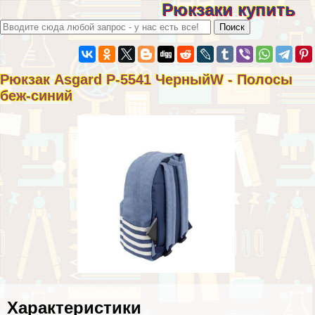
Рюкзаки купить
Рюкзак Asgard Р-5541 ЧерныйW - Полосы
беж-синий
Хаpaктеристики