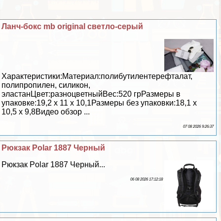
Ланч-бокс mb original светло-серый
Хаpaктеристики:Материал:полибутилентерефталат,
полипропилен, силикон,
эластанЦвет:разноцветныйВес:520 грРазмеры в
упаковке:19,2 х 11 х 10,1Размеры без упаковки:18,1 х
10,5 х 9,8Видео обзор ...
07 08 2026 9:26:37
Рюкзак Polar 1887 Черный
Рюкзак Polar 1887 Черный...
06 08 2026 17:12:18