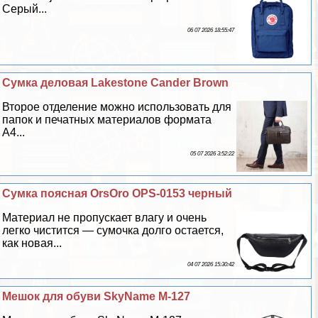
Серый...
06 07 2026 18:55:47
Cумка деловая Lakestone Cander Brown
Второе отделение можно использовать для
папок и печатных материалов формата
А4...
05 07 2026 3:52:22
Сумка поясная OrsOro OPS-0153 черный
Материал не пропускает влагу и очень
легко чистится — сумочка долго остается,
как новая...
04 07 2026 15:30:42
Мешок для обуви SkyName M-127