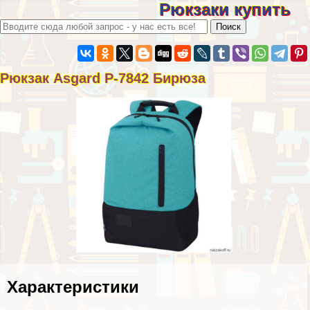
Рюкзаки купить
Рюкзак Asgard Р-7842 Бирюза
Хаpaктеристики