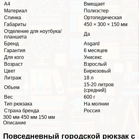
А4
Вмещает
Материал
Полиэстер
Спинка
Ортопедическая
Габариты
450 × 300 × 150 мм
Отделение для ноутбука/
Да
планшета
Бренд
Asgard
Гарантия
6 месяцев
Для кого
Униceкc
Возраст
Взрослый
Цвет
Бирюзовый
Литраж
18 л
15-20 литров
Объем
(средний)
Вес
600 г
Тип рюкзака
На молнии
Страна бренда
Россия
300 мм 450 мм 150 мм
Описание
Повседневный городской рюкзак с