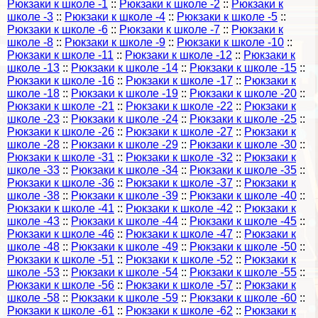
Рюкзаки к школе -1
::
Рюкзаки к школе -2
::
Рюкзаки к
школе -3
::
Рюкзаки к школе -4
::
Рюкзаки к школе -5
::
Рюкзаки к школе -6
::
Рюкзаки к школе -7
::
Рюкзаки к
школе -8
::
Рюкзаки к школе -9
::
Рюкзаки к школе -10
::
Рюкзаки к школе -11
::
Рюкзаки к школе -12
::
Рюкзаки к
школе -13
::
Рюкзаки к школе -14
::
Рюкзаки к школе -15
::
Рюкзаки к школе -16
::
Рюкзаки к школе -17
::
Рюкзаки к
школе -18
::
Рюкзаки к школе -19
::
Рюкзаки к школе -20
::
Рюкзаки к школе -21
::
Рюкзаки к школе -22
::
Рюкзаки к
школе -23
::
Рюкзаки к школе -24
::
Рюкзаки к школе -25
::
Рюкзаки к школе -26
::
Рюкзаки к школе -27
::
Рюкзаки к
школе -28
::
Рюкзаки к школе -29
::
Рюкзаки к школе -30
::
Рюкзаки к школе -31
::
Рюкзаки к школе -32
::
Рюкзаки к
школе -33
::
Рюкзаки к школе -34
::
Рюкзаки к школе -35
::
Рюкзаки к школе -36
::
Рюкзаки к школе -37
::
Рюкзаки к
школе -38
::
Рюкзаки к школе -39
::
Рюкзаки к школе -40
::
Рюкзаки к школе -41
::
Рюкзаки к школе -42
::
Рюкзаки к
школе -43
::
Рюкзаки к школе -44
::
Рюкзаки к школе -45
::
Рюкзаки к школе -46
::
Рюкзаки к школе -47
::
Рюкзаки к
школе -48
::
Рюкзаки к школе -49
::
Рюкзаки к школе -50
::
Рюкзаки к школе -51
::
Рюкзаки к школе -52
::
Рюкзаки к
школе -53
::
Рюкзаки к школе -54
::
Рюкзаки к школе -55
::
Рюкзаки к школе -56
::
Рюкзаки к школе -57
::
Рюкзаки к
школе -58
::
Рюкзаки к школе -59
::
Рюкзаки к школе -60
::
Рюкзаки к школе -61
::
Рюкзаки к школе -62
::
Рюкзаки к