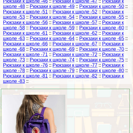
Рюкзаки к школе -46
::
Рюкзаки к школе -47
::
Рюкзаки к
школе -48
::
Рюкзаки к школе -49
::
Рюкзаки к школе -50
::
Рюкзаки к школе -51
::
Рюкзаки к школе -52
::
Рюкзаки к
школе -53
::
Рюкзаки к школе -54
::
Рюкзаки к школе -55
::
Рюкзаки к школе -56
::
Рюкзаки к школе -57
::
Рюкзаки к
школе -58
::
Рюкзаки к школе -59
::
Рюкзаки к школе -60
::
Рюкзаки к школе -61
::
Рюкзаки к школе -62
::
Рюкзаки к
школе -63
::
Рюкзаки к школе -64
::
Рюкзаки к школе -65
::
Рюкзаки к школе -66
::
Рюкзаки к школе -67
::
Рюкзаки к
школе -68
::
Рюкзаки к школе -69
::
Рюкзаки к школе -70
::
Рюкзаки к школе -71
::
Рюкзаки к школе -72
::
Рюкзаки к
школе -73
::
Рюкзаки к школе -74
::
Рюкзаки к школе -75
::
Рюкзаки к школе -76
::
Рюкзаки к школе -77
::
Рюкзаки к
школе -78
::
Рюкзаки к школе -79
::
Рюкзаки к школе -80
::
Рюкзаки к школе -81
::
Рюкзаки к школе -82
::
Рюкзаки к
школе -83
::