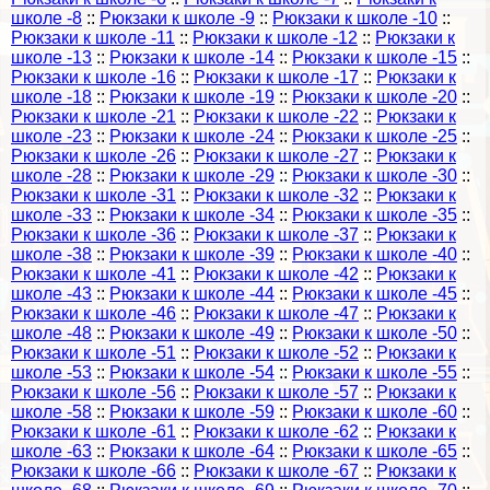
школе -8
::
Рюкзаки к школе -9
::
Рюкзаки к школе -10
::
Рюкзаки к школе -11
::
Рюкзаки к школе -12
::
Рюкзаки к
школе -13
::
Рюкзаки к школе -14
::
Рюкзаки к школе -15
::
Рюкзаки к школе -16
::
Рюкзаки к школе -17
::
Рюкзаки к
школе -18
::
Рюкзаки к школе -19
::
Рюкзаки к школе -20
::
Рюкзаки к школе -21
::
Рюкзаки к школе -22
::
Рюкзаки к
школе -23
::
Рюкзаки к школе -24
::
Рюкзаки к школе -25
::
Рюкзаки к школе -26
::
Рюкзаки к школе -27
::
Рюкзаки к
школе -28
::
Рюкзаки к школе -29
::
Рюкзаки к школе -30
::
Рюкзаки к школе -31
::
Рюкзаки к школе -32
::
Рюкзаки к
школе -33
::
Рюкзаки к школе -34
::
Рюкзаки к школе -35
::
Рюкзаки к школе -36
::
Рюкзаки к школе -37
::
Рюкзаки к
школе -38
::
Рюкзаки к школе -39
::
Рюкзаки к школе -40
::
Рюкзаки к школе -41
::
Рюкзаки к школе -42
::
Рюкзаки к
школе -43
::
Рюкзаки к школе -44
::
Рюкзаки к школе -45
::
Рюкзаки к школе -46
::
Рюкзаки к школе -47
::
Рюкзаки к
школе -48
::
Рюкзаки к школе -49
::
Рюкзаки к школе -50
::
Рюкзаки к школе -51
::
Рюкзаки к школе -52
::
Рюкзаки к
школе -53
::
Рюкзаки к школе -54
::
Рюкзаки к школе -55
::
Рюкзаки к школе -56
::
Рюкзаки к школе -57
::
Рюкзаки к
школе -58
::
Рюкзаки к школе -59
::
Рюкзаки к школе -60
::
Рюкзаки к школе -61
::
Рюкзаки к школе -62
::
Рюкзаки к
школе -63
::
Рюкзаки к школе -64
::
Рюкзаки к школе -65
::
Рюкзаки к школе -66
::
Рюкзаки к школе -67
::
Рюкзаки к