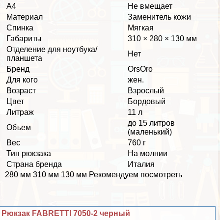
А4
Не вмещает
Материал
Заменитель кожи
Спинка
Мягкая
Габариты
310 × 280 × 130 мм
Отделение для ноутбука/
Нет
планшета
Бренд
OrsOro
Для кого
жен.
Возраст
Взрослый
Цвет
Бордовый
Литраж
11 л
до 15 литров
Объем
(маленький)
Вес
760 г
Тип рюкзака
На молнии
Страна бренда
Италия
280 мм 310 мм 130 мм Рекомендуем посмотреть
Рюкзак FABRETTI 7050-2 черный