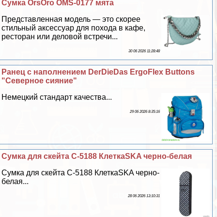
Сумка OrsOro OMS-0177 мята
Представленная модель — это скорее
стильный аксессуар для похода в кафе,
ресторан или деловой встречи...
30 06 2026 11:28:48
Ранец с наполнением DerDieDas ErgoFlex Buttons
"Северное сияние"
Немецкий стандарт качества...
29 06 2026 8:35:16
Сумка для скейта С-5188 КлеткаSKA черно-белая
Сумка для скейта С-5188 КлеткаSKA черно-
белая...
28 06 2026 13:10:31