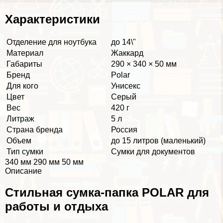
Хаpaктеристики
Отделение для ноутбука
до 14\"
Материал
Жаккард
Габариты
290 × 340 × 50 мм
Бренд
Polar
Для кого
Униceкc
Цвет
Серый
Вес
420 г
Литраж
5 л
Страна бренда
Россия
Объем
до 15 литров (маленький)
Тип сумки
Сумки для документов
340 мм 290 мм 50 мм
Описание
Стильная сумка-папка POLAR для
работы и отдыха