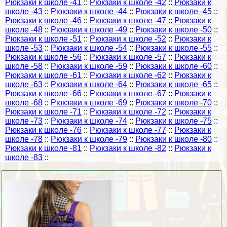
Рюкзаки к школе -41
::
Рюкзаки к школе -42
::
Рюкзаки к
школе -43
::
Рюкзаки к школе -44
::
Рюкзаки к школе -45
::
Рюкзаки к школе -46
::
Рюкзаки к школе -47
::
Рюкзаки к
школе -48
::
Рюкзаки к школе -49
::
Рюкзаки к школе -50
::
Рюкзаки к школе -51
::
Рюкзаки к школе -52
::
Рюкзаки к
школе -53
::
Рюкзаки к школе -54
::
Рюкзаки к школе -55
::
Рюкзаки к школе -56
::
Рюкзаки к школе -57
::
Рюкзаки к
школе -58
::
Рюкзаки к школе -59
::
Рюкзаки к школе -60
::
Рюкзаки к школе -61
::
Рюкзаки к школе -62
::
Рюкзаки к
школе -63
::
Рюкзаки к школе -64
::
Рюкзаки к школе -65
::
Рюкзаки к школе -66
::
Рюкзаки к школе -67
::
Рюкзаки к
школе -68
::
Рюкзаки к школе -69
::
Рюкзаки к школе -70
::
Рюкзаки к школе -71
::
Рюкзаки к школе -72
::
Рюкзаки к
школе -73
::
Рюкзаки к школе -74
::
Рюкзаки к школе -75
::
Рюкзаки к школе -76
::
Рюкзаки к школе -77
::
Рюкзаки к
школе -78
::
Рюкзаки к школе -79
::
Рюкзаки к школе -80
::
Рюкзаки к школе -81
::
Рюкзаки к школе -82
::
Рюкзаки к
школе -83
::