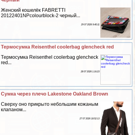
Женский кошелёк FABRETTI
20122401NPcolourblock-2 черный...
29 07 2026 9:40:11
Термосумка Reisenthel coolerbag glencheck red
Термосумка Reisenthel coolerbag glencheck
red...
28 07 2026 1:16:23
Сумка через плечо Lakestone Oakland Brown
Сверху оно прикрыто небольшим кожаным
клапаном...
27 07 2026 18:52:13