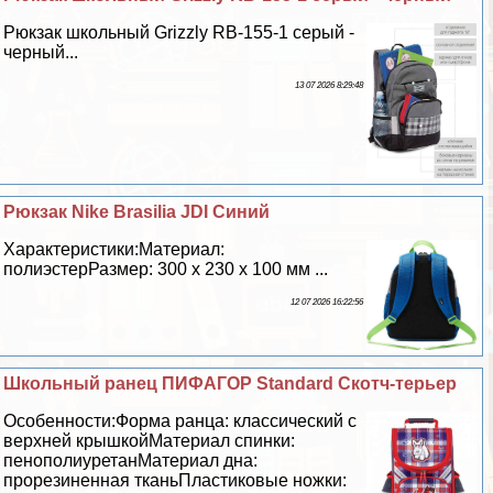
Рюкзак школьный Grizzly RB-155-1 серый -
черный...
13 07 2026 8:29:48
Рюкзак Nike Brasilia JDI Синий
Хаpaктеристики:Материал:
полиэстерРазмер: 300 х 230 х 100 мм ...
12 07 2026 16:22:56
Школьный ранец ПИФАГОР Standard Скотч-терьер
Особенности:Форма ранца: классический с
верхней крышкойМатериал спинки:
пенополиуретанМатериал дна:
прорезиненная тканьПластиковые ножки: