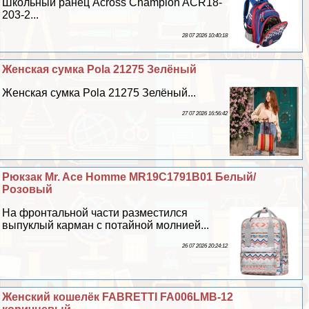
Школьный ранец Across Champion ACR18-
203-2...
28 07 2026 10:40:18
Женская сумка Pola 21275 Зелёный
Женская сумка Pola 21275 Зелёный...
27 07 2026 16:56:42
Рюкзак Mr. Ace Homme MR19C1791B01 Белый/
Розовый
На фронтальной части разместился
выпуклый карман с потайной молнией...
26 07 2026 20:24:12
Женский кошелёк FABRETTI FA006LMB-12