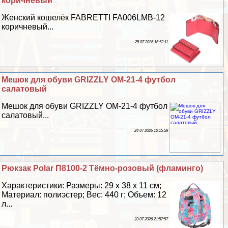
коричневый
Женский кошелёк FABRETTI FA006LMB-12
коричневый...
25 07 2026 16:52:11
Мешок для обуви GRIZZLY OM-21-4 футбол
салатовый
Мешок для обуви GRIZZLY OM-21-4 футбол
салатовый...
24 07 2026 10:15:59
Рюкзак Polar П8100-2 Тёмно-розовый (фламинго)
Хаpaктеристики: Размеры: 29 х 38 х 11 см;
Материал: полиэстер; Вес: 440 г; Объем: 12
л...
23 07 2026 21:57:57