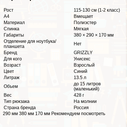
Рост
115-130 см (1-2 класс)
А4
Вмещает
Материал
Полиэстер
Спинка
Мягкая
Габариты
380 × 290 × 170 мм
Отделение для ноутбука/
Нет
планшета
Бренд
GRIZZLY
Для кого
Униceкc
Возраст
Взрослый
Цвет
Синий
Литраж
13.5 л
до 15 литров
Объем
(маленький)
Вес
428 г
Тип рюкзака
На молнии
Страна бренда
Россия
290 мм 380 мм 170 мм Рекомендуем посмотреть