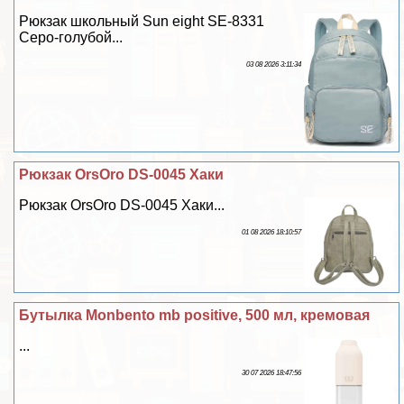
Рюкзак школьный Sun eight SE-8331
Серо-гoлyбой...
03 08 2026 3:11:34
Рюкзак OrsOro DS-0045 Хаки
Рюкзак OrsOro DS-0045 Хаки...
01 08 2026 18:10:57
Бутылка Monbento mb positive, 500 мл, кремовая
...
30 07 2026 18:47:56