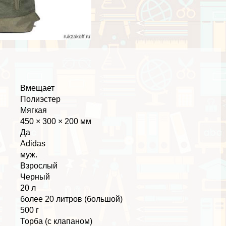
Вмещает
Полиэстер
Мягкая
450 × 300 × 200 мм
Да
Adidas
муж.
Взрослый
Черный
20 л
более 20 литров (большой)
500 г
Торба (с клапаном)