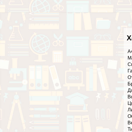
Х
А
М
С
Г
О
Б
Д
В
Ц
Л
О
В
Т