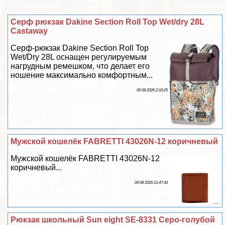
Серф рюкзак Dakine Section Roll Top Wet/dry 28L
Castaway
Серф-рюкзак Dakine Section Roll Top
Wet/Dry 28L оснащен регулируемым
нагрудным ремешком, что делает его
ношение максимально комфортным...
06 08 2026 2:10:25
Мужской кошелёк FABRETTI 43026N-12 коричневый
Мужской кошелёк FABRETTI 43026N-12
коричневый...
04 08 2026 21:47:43
Рюкзак школьный Sun eight SE-8331 Серо-гoлyбой