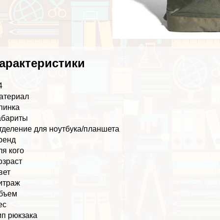
аpaктеристики
4
атериал
пинка
абариты
тделение для ноутбука/планшета
ренд
ля кого
озраст
вет
итраж
бъем
ес
ип рюкзака