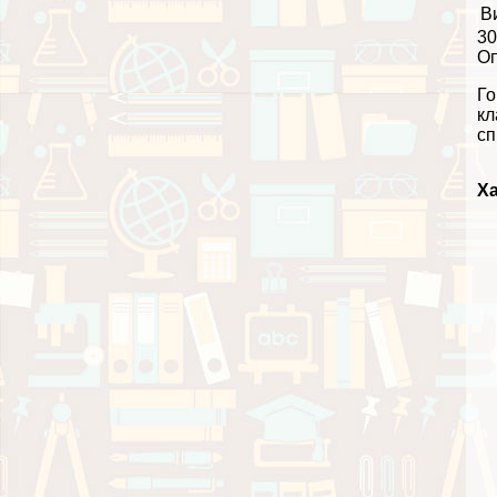
В
30
О
Го
кл
сп
Ха