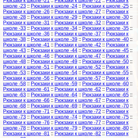
Рюкзаки к школе -21
::
Рюкзаки к школе -22
::
Рюкзаки к
школе -23
::
Рюкзаки к школе -24
::
Рюкзаки к школе -25
::
Рюкзаки к школе -26
::
Рюкзаки к школе -27
::
Рюкзаки к
школе -28
::
Рюкзаки к школе -29
::
Рюкзаки к школе -30
::
Рюкзаки к школе -31
::
Рюкзаки к школе -32
::
Рюкзаки к
школе -33
::
Рюкзаки к школе -34
::
Рюкзаки к школе -35
::
Рюкзаки к школе -36
::
Рюкзаки к школе -37
::
Рюкзаки к
школе -38
::
Рюкзаки к школе -39
::
Рюкзаки к школе -40
::
Рюкзаки к школе -41
::
Рюкзаки к школе -42
::
Рюкзаки к
школе -43
::
Рюкзаки к школе -44
::
Рюкзаки к школе -45
::
Рюкзаки к школе -46
::
Рюкзаки к школе -47
::
Рюкзаки к
школе -48
::
Рюкзаки к школе -49
::
Рюкзаки к школе -50
::
Рюкзаки к школе -51
::
Рюкзаки к школе -52
::
Рюкзаки к
школе -53
::
Рюкзаки к школе -54
::
Рюкзаки к школе -55
::
Рюкзаки к школе -56
::
Рюкзаки к школе -57
::
Рюкзаки к
школе -58
::
Рюкзаки к школе -59
::
Рюкзаки к школе -60
::
Рюкзаки к школе -61
::
Рюкзаки к школе -62
::
Рюкзаки к
школе -63
::
Рюкзаки к школе -64
::
Рюкзаки к школе -65
::
Рюкзаки к школе -66
::
Рюкзаки к школе -67
::
Рюкзаки к
школе -68
::
Рюкзаки к школе -69
::
Рюкзаки к школе -70
::
Рюкзаки к школе -71
::
Рюкзаки к школе -72
::
Рюкзаки к
школе -73
::
Рюкзаки к школе -74
::
Рюкзаки к школе -75
::
Рюкзаки к школе -76
::
Рюкзаки к школе -77
::
Рюкзаки к
школе -78
::
Рюкзаки к школе -79
::
Рюкзаки к школе -80
::
Рюкзаки к школе -81
::
Рюкзаки к школе -82
::
Рюкзаки к