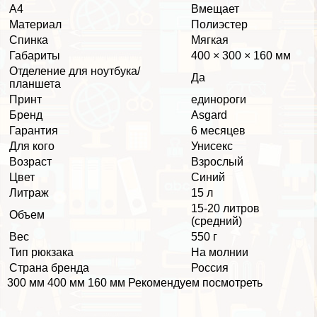
А4
Вмещает
Материал
Полиэстер
Спинка
Мягкая
Габариты
400 × 300 × 160 мм
Отделение для ноутбука/
Да
планшета
Принт
единороги
Бренд
Asgard
Гарантия
6 месяцев
Для кого
Униceкc
Возраст
Взрослый
Цвет
Синий
Литраж
15 л
15-20 литров
Объем
(средний)
Вес
550 г
Тип рюкзака
На молнии
Страна бренда
Россия
300 мм 400 мм 160 мм Рекомендуем посмотреть