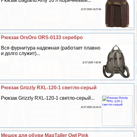
Рюкзак Bagland Amy 16 л Коричневый...
12 07 2026 19:27:44
Рюкзак OrsOro ORS-0133 серебро
Вся фурнитура надежная (работает плавно
и долго служит)...
11 07 2026 7:42:59
Рюкзак Grizzly RXL-120-1 светло-серый
Рюкзак Grizzly RXL-120-1 светло-серый...
10 07 2026 14:14:13
Мешок для обуви MagTaller Owl Pink