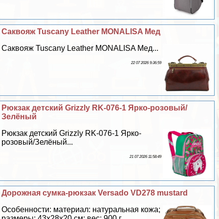
Саквояж Tuscany Leather MONALISA Мед
Саквояж Tuscany Leather MONALISA Мед...
22 07 2026 9:36:59
Рюкзак детский Grizzly RK-076-1 Ярко-розовый/
Зелёный
Рюкзак детский Grizzly RK-076-1 Ярко-
розовый/Зелёный...
21 07 2026 11:58:49
Дорожная сумка-рюкзак Versado VD278 mustard
Особенности: материал: натуральная кожа;
размеры: 43х28х20 см; вес: 900 г...