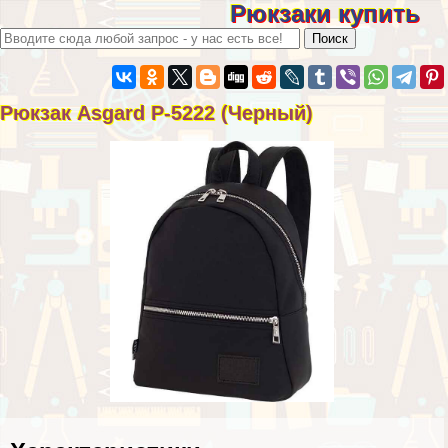
Рюкзаки купить
Рюкзак Asgard Р-5222 (Черный)