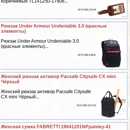
Коричневый TL141250-17908...
05 07 2026 2:51:44
Рюкзак Under Armour Undeniable 3.0 (красные
элементы)
Рюкзак Under Armour Undeniable 3.0
(красные элементы)...
04 07 2026 0:48:31
Женский рюкзак антивор Pacsafe Citysafe CX mini
Чёрный
Женский рюкзак антивор Pacsafe Citysafe
CX mini Чёрный...
03 07 2026 18:17:52
Женская сумка FABRETTI 19041201NPpaisley-41