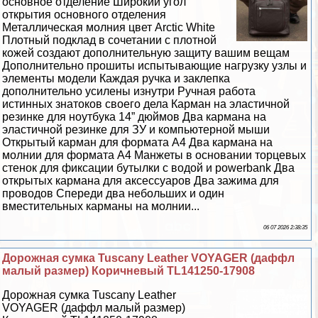
основное отделение Широкий угол
открытия основного отделения
Металлическая молния цвет Arctic White
Плотный подклад в сочетании с плотной
кожей создают дополнительную защиту вашим вещам
Дополнительно прошиты испытывающие нагрузку узлы и
элементы модели Каждая ручка и заклепка
дополнительно усилены изнутри Ручная работа
истинных знатоков своего дела Карман на эластичной
резинке для ноутбука 14” дюймов Два кармана на
эластичной резинке для ЗУ и компьютерной мыши
Открытый карман для формата А4 Два кармана на
молнии для формата А4 Манжеты в основании торцевых
стенок для фиксации бутылки с водой и powerbank Два
открытых кармана для аксессуаров Два зажима для
проводов Спереди два небольших и один
вместительных карманы на молнии...
06 07 2026 2:38:35
Дорожная сумка Tuscany Leather VOYAGER (даффл
малый размер) Коричневый TL141250-17908
Дорожная сумка Tuscany Leather
VOYAGER (даффл малый размер)