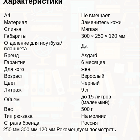
Хаpaктеристики
А4
Не вмещает
Материал
Заменитель кожи
Спинка
Мягкая
Габариты
300 × 250 × 120 мм
Отделение для ноутбука/
Да
планшета
Бренд
Asgard
Гарантия
6 месяцев
Для кого
жен.
Возраст
Взрослый
Цвет
Черный
Литраж
9 л
до 15 литров
Объем
(маленький)
Вес
500 г
Тип рюкзака
На молнии
Страна бренда
Россия
250 мм 300 мм 120 мм Рекомендуем посмотреть