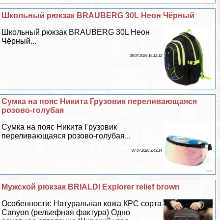
Школьный рюкзак BRAUBERG 30L Неон Чёрный
Школьный рюкзак BRAUBERG 30L Неон
Чёрный...
08 07 2026 16:12:12
Сумка на пояс Никита Грузовик переливающаяся
розово-гoлyбая
Сумка на пояс Никита Грузовик
переливающаяся розово-гoлyбая...
07 07 2026 9:43:14
Мужской рюкзак BRIALDI Explorer relief brown
Особенности: Натуральная кожа КРС сорта
Canyon (рельефная фактура) Одно