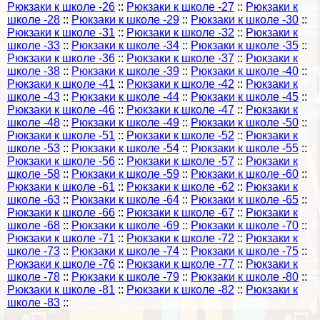
Рюкзаки к школе -26
::
Рюкзаки к школе -27
::
Рюкзаки к
школе -28
::
Рюкзаки к школе -29
::
Рюкзаки к школе -30
::
Рюкзаки к школе -31
::
Рюкзаки к школе -32
::
Рюкзаки к
школе -33
::
Рюкзаки к школе -34
::
Рюкзаки к школе -35
::
Рюкзаки к школе -36
::
Рюкзаки к школе -37
::
Рюкзаки к
школе -38
::
Рюкзаки к школе -39
::
Рюкзаки к школе -40
::
Рюкзаки к школе -41
::
Рюкзаки к школе -42
::
Рюкзаки к
школе -43
::
Рюкзаки к школе -44
::
Рюкзаки к школе -45
::
Рюкзаки к школе -46
::
Рюкзаки к школе -47
::
Рюкзаки к
школе -48
::
Рюкзаки к школе -49
::
Рюкзаки к школе -50
::
Рюкзаки к школе -51
::
Рюкзаки к школе -52
::
Рюкзаки к
школе -53
::
Рюкзаки к школе -54
::
Рюкзаки к школе -55
::
Рюкзаки к школе -56
::
Рюкзаки к школе -57
::
Рюкзаки к
школе -58
::
Рюкзаки к школе -59
::
Рюкзаки к школе -60
::
Рюкзаки к школе -61
::
Рюкзаки к школе -62
::
Рюкзаки к
школе -63
::
Рюкзаки к школе -64
::
Рюкзаки к школе -65
::
Рюкзаки к школе -66
::
Рюкзаки к школе -67
::
Рюкзаки к
школе -68
::
Рюкзаки к школе -69
::
Рюкзаки к школе -70
::
Рюкзаки к школе -71
::
Рюкзаки к школе -72
::
Рюкзаки к
школе -73
::
Рюкзаки к школе -74
::
Рюкзаки к школе -75
::
Рюкзаки к школе -76
::
Рюкзаки к школе -77
::
Рюкзаки к
школе -78
::
Рюкзаки к школе -79
::
Рюкзаки к школе -80
::
Рюкзаки к школе -81
::
Рюкзаки к школе -82
::
Рюкзаки к
школе -83
::