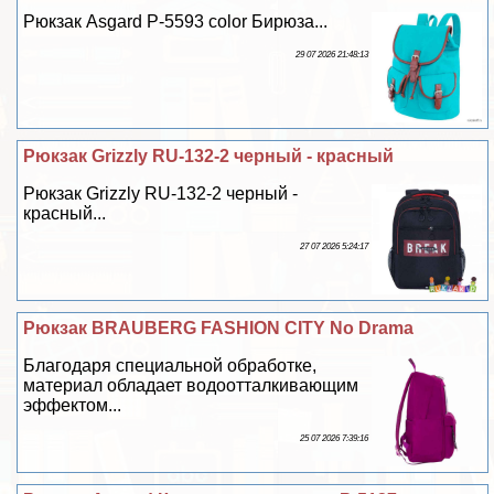
Рюкзак Asgard Р-5593 color Бирюза...
29 07 2026 21:48:13
Рюкзак Grizzly RU-132-2 черный - красный
Рюкзак Grizzly RU-132-2 черный -
красный...
27 07 2026 5:24:17
Рюкзак BRAUBERG FASHION CITY No Drama
Благодаря специальной обработке,
материал обладает водоотталкивающим
эффектом...
25 07 2026 7:39:16