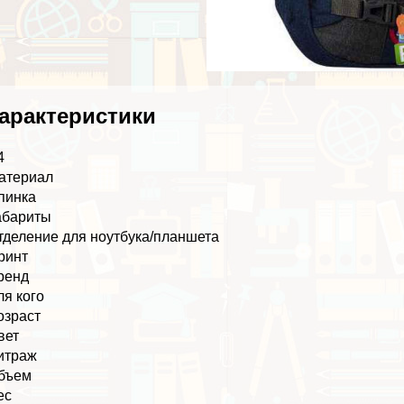
аpaктеристики
4
атериал
пинка
абариты
тделение для ноутбука/планшета
ринт
ренд
ля кого
озраст
вет
итраж
бъем
ес