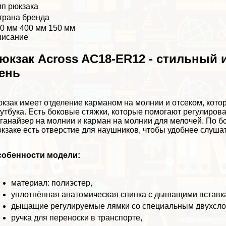
ип рюкзака
трана бренда
0 мм 400 мм 150 мм
писание
юкзак Across AC18-ER12 - стильный 
ень
кзак имеет отделение карманом на молнии и отсеком, кото
утбука. Есть боковые стяжки, которые помогают регулирова
ганайзер на молнии и карман на молнии для мелочей. По б
кзаке есть отверстие для наушников, чтобы удобнее слушат
собенности модели:
материал: полиэстер,
уплотнённая анатомическая спинка с дышащими вставк
дыщащие регулируемые лямки со специальным двухсло
ручка для переноски в трaнcпорте,