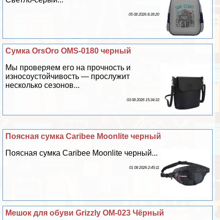
05 08 2026 8:39:20
Сумка OrsOro OMS-0180 черный
Мы проверяем его на прочность и
износоустойчивость — прослужит
несколько сезонов...
03 08 2026 15:34:33
Поясная сумка Caribee Moonlite черный
Поясная сумка Caribee Moonlite черный...
01 08 2026 2:45:11
Мешок для обуви Grizzly OM-023 Чёрный