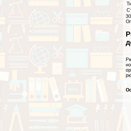
Т
С
30
О
Р
д
Рю
но
ор
рю
О