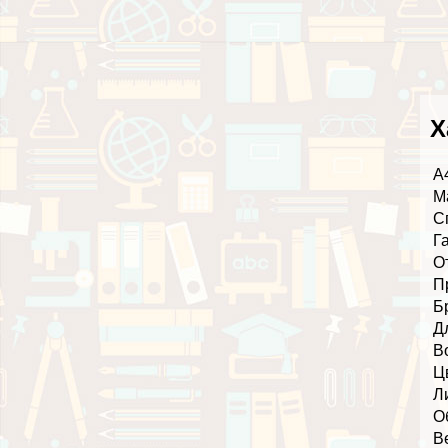
Х
А
М
С
Г
О
П
Б
Д
В
Ц
Л
О
В