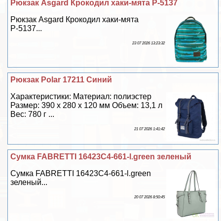
Рюкзак Asgard Крокодил хаки-мята Р-5137
Рюкзак Asgard Крокодил хаки-мята
Р-5137...
23 07 2026 13:23:32
Рюкзак Polar 17211 Синий
Хаpaктеристики: Материал: полиэстер
Размер: 390 х 280 х 120 мм Объем: 13,1 л
Вес: 780 г ...
21 07 2026 1:41:42
Сумка FABRETTI 16423C4-661-l.green зеленый
Сумка FABRETTI 16423C4-661-l.green
зеленый...
20 07 2026 8:50:45