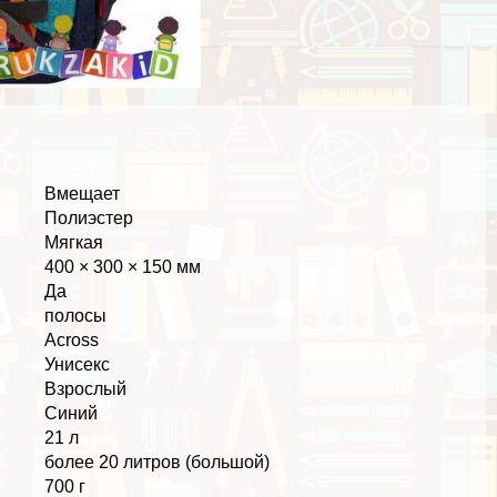
Вмещает
Полиэстер
Мягкая
400 × 300 × 150 мм
Да
полосы
Across
Униceкc
Взрослый
Синий
21 л
более 20 литров (большой)
700 г