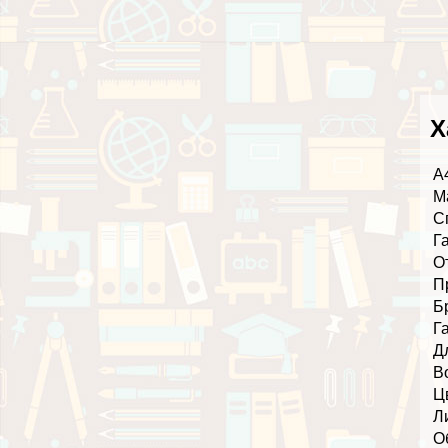
Х
А
М
С
Г
О
П
Б
Г
Д
В
Ц
Л
О