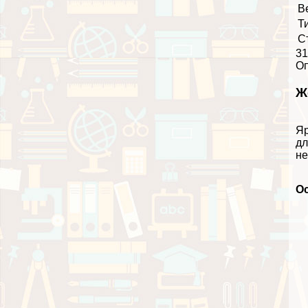
В
Т
С
31
О
Ж
Яр
дл
не
О