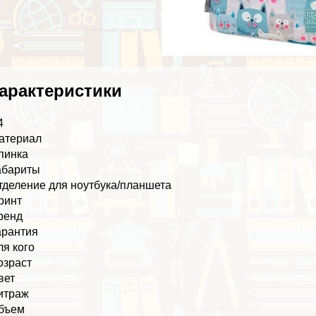
аpaктеристики
4
атериал
пинка
абариты
тделение для ноутбука/планшета
ринт
ренд
арантия
ля кого
озраст
вет
итраж
бъем