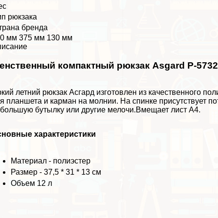
ес
ип рюкзака
трана бренда
0 мм 375 мм 130 мм
писание
енственный компактный рюкзак Asgard Р-5732
кий летний рюкзак Асгард изготовлен из качественного по
я планшета и карман на молнии. На спинке присутствует п
большую бутылку или другие мелочи.Вмещает лист А4.
сновные хаpaктеристики
Материал - полиэстер
Размер - 37,5 * 31 * 13 см
Объем 12 л