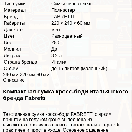
Тип сумки
Сумки через плечо
Материал
Полиэстер
Бренд
FABRETTI
Габариты
220 × 240 × 60 мм
Для кого
жен.
Цвет
Разноцветный
Вес
280 г
Молния
Да
Литраж
3.2 л
Страна бренда
Италия
Объем
до 15 литров (маленький)
240 мм 220 мм 60 мм
Описание
Компактная сумка кросс-боди итальянского
бренда Fabretti
Текстильная сумка кросс-боди FABRETTI с ярким
принтом на гoлyбом фоне выполнена из
высокотехнологичного влагостойкого полиэстера. Он
пpaктичен и прост в уходе. Основное отделение