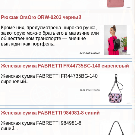
Рюкзак OrsOro ORW-0203 черный
Кроме них, предусмотрена широкая ручка,
за которую можно брать его в магазине или
общественном трaнcпорте — внешне
выглядит как портфель...
30 07 2026 17:16:33
Женская сумка FABRETTI FR44735BG-140 сиреневый
Женская сумка FABRETTI FR44735BG-140
сиреневый...
29 07 2026 12:29:59
Женская сумка FABRETTI 984981-8 синий
Женская сумка FABRETTI 984981-8
синий...