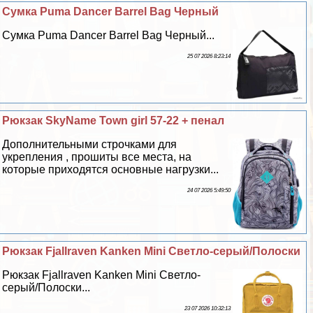
Сумка Puma Dancer Barrel Bag Черный
Сумка Puma Dancer Barrel Bag Черный...
25 07 2026 8:23:14
Рюкзак SkyName Town girl 57-22 + пенал
Дополнительными строчками для
укрепления , прошиты все места, на
которые приходятся основные нагрузки...
24 07 2026 5:49:50
Рюкзак Fjallraven Kanken Mini Светло-серый/Полоски
Рюкзак Fjallraven Kanken Mini Светло-
серый/Полоски...
23 07 2026 10:32:13