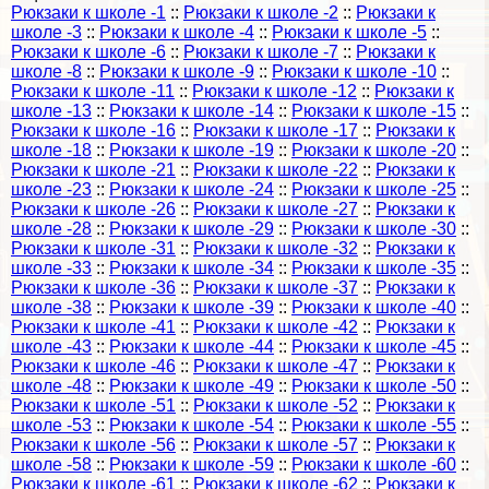
Рюкзаки к школе -1
::
Рюкзаки к школе -2
::
Рюкзаки к
школе -3
::
Рюкзаки к школе -4
::
Рюкзаки к школе -5
::
Рюкзаки к школе -6
::
Рюкзаки к школе -7
::
Рюкзаки к
школе -8
::
Рюкзаки к школе -9
::
Рюкзаки к школе -10
::
Рюкзаки к школе -11
::
Рюкзаки к школе -12
::
Рюкзаки к
школе -13
::
Рюкзаки к школе -14
::
Рюкзаки к школе -15
::
Рюкзаки к школе -16
::
Рюкзаки к школе -17
::
Рюкзаки к
школе -18
::
Рюкзаки к школе -19
::
Рюкзаки к школе -20
::
Рюкзаки к школе -21
::
Рюкзаки к школе -22
::
Рюкзаки к
школе -23
::
Рюкзаки к школе -24
::
Рюкзаки к школе -25
::
Рюкзаки к школе -26
::
Рюкзаки к школе -27
::
Рюкзаки к
школе -28
::
Рюкзаки к школе -29
::
Рюкзаки к школе -30
::
Рюкзаки к школе -31
::
Рюкзаки к школе -32
::
Рюкзаки к
школе -33
::
Рюкзаки к школе -34
::
Рюкзаки к школе -35
::
Рюкзаки к школе -36
::
Рюкзаки к школе -37
::
Рюкзаки к
школе -38
::
Рюкзаки к школе -39
::
Рюкзаки к школе -40
::
Рюкзаки к школе -41
::
Рюкзаки к школе -42
::
Рюкзаки к
школе -43
::
Рюкзаки к школе -44
::
Рюкзаки к школе -45
::
Рюкзаки к школе -46
::
Рюкзаки к школе -47
::
Рюкзаки к
школе -48
::
Рюкзаки к школе -49
::
Рюкзаки к школе -50
::
Рюкзаки к школе -51
::
Рюкзаки к школе -52
::
Рюкзаки к
школе -53
::
Рюкзаки к школе -54
::
Рюкзаки к школе -55
::
Рюкзаки к школе -56
::
Рюкзаки к школе -57
::
Рюкзаки к
школе -58
::
Рюкзаки к школе -59
::
Рюкзаки к школе -60
::
Рюкзаки к школе -61
::
Рюкзаки к школе -62
::
Рюкзаки к