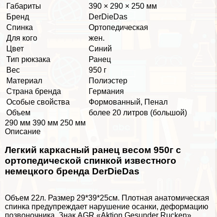
Габариты
390 × 290 × 250 мм
Бренд
DerDieDas
Спинка
Ортопедическая
Для кого
жен.
Цвет
Синий
Тип рюкзака
Ранец
Вес
950 г
Материал
Полиэстер
Страна бренда
Германия
Особые свойства
Формованный, Пенал
Объем
более 20 литров (большой)
290 мм 390 мм 250 мм
Описание
Легкий каркасный ранец весом 950г с
ортопедической спинкой известного
немецкого бренда DerDieDas
Объем 22л. Размер 29*39*25см. Плотная анатомическая
спинка предупреждает нарушение осанки, деформацию
позвоночника. Знак AGR «Aktion Gesunder Rucken»