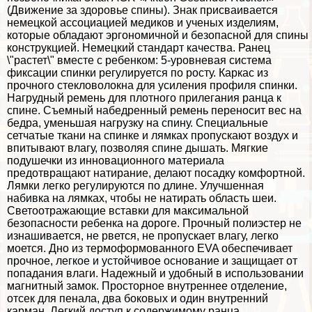
(Движение за здоровье спины). Знак присваивается
немецкой ассоциацией медиков и ученых изделиям,
которые обладают эргономичной и безопасной для спины
конструкцией. Немецкий стандарт качества. Ранец
\"растет\" вместе с ребенком: 5-уровневая система
фиксации спинки регулируется по росту. Каркас из
прочного стекловолокна для усиления профиля спинки.
Нагрудный ремень для плотного прилегания ранца к
спине. Съемный набедренный ремень переносит вес на
бедра, уменьшая нагрузку на спину. Специальные
сетчатые ткани на спинке и лямках пропускают воздух и
впитывают влагу, позволяя спине дышать. Мягкие
подушечки из инновационного материала
предотвращают натирание, делают посадку комфортной.
Лямки легко регулируются по длине. Улучшенная
набивка на лямках, чтобы не натирать область шеи.
Светоотражающие вставки для максимальной
безопасности ребенка на дороге. Прочный полиэстер не
изнашивается, не рвется, не пропускает влагу, легко
моется. Дно из термоформованного EVA обеспечивает
прочное, легкое и устойчивое основание и защищает от
попадания влаги. Надежный и удобный в использовании
магнитный замок. Просторное внутреннее отделение,
отсек для пенала, два боковых и один внутренний
карман. Легкий доступ к содержимому ранца