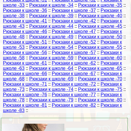
школе -33
::
Рюкзаки к школе -34
::
Рюкзаки к школе -35
::
Рюкзаки к школе -36
::
Рюкзаки к школе -37
::
Рюкзаки к
школе -38
::
Рюкзаки к школе -39
::
Рюкзаки к школе -40
::
Рюкзаки к школе -41
::
Рюкзаки к школе -42
::
Рюкзаки к
школе -43
::
Рюкзаки к школе -44
::
Рюкзаки к школе -45
::
Рюкзаки к школе -46
::
Рюкзаки к школе -47
::
Рюкзаки к
школе -48
::
Рюкзаки к школе -49
::
Рюкзаки к школе -50
::
Рюкзаки к школе -51
::
Рюкзаки к школе -52
::
Рюкзаки к
школе -53
::
Рюкзаки к школе -54
::
Рюкзаки к школе -55
::
Рюкзаки к школе -56
::
Рюкзаки к школе -57
::
Рюкзаки к
школе -58
::
Рюкзаки к школе -59
::
Рюкзаки к школе -60
::
Рюкзаки к школе -61
::
Рюкзаки к школе -62
::
Рюкзаки к
школе -63
::
Рюкзаки к школе -64
::
Рюкзаки к школе -65
::
Рюкзаки к школе -66
::
Рюкзаки к школе -67
::
Рюкзаки к
школе -68
::
Рюкзаки к школе -69
::
Рюкзаки к школе -70
::
Рюкзаки к школе -71
::
Рюкзаки к школе -72
::
Рюкзаки к
школе -73
::
Рюкзаки к школе -74
::
Рюкзаки к школе -75
::
Рюкзаки к школе -76
::
Рюкзаки к школе -77
::
Рюкзаки к
школе -78
::
Рюкзаки к школе -79
::
Рюкзаки к школе -80
::
Рюкзаки к школе -81
::
Рюкзаки к школе -82
::
Рюкзаки к
школе -83
::