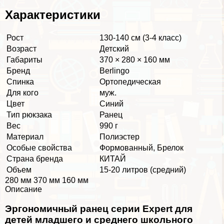
Хаpaктеристики
Рост
130-140 см (3-4 класс)
Возраст
Детский
Габариты
370 × 280 × 160 мм
Бренд
Berlingo
Спинка
Ортопедическая
Для кого
муж.
Цвет
Синий
Тип рюкзака
Ранец
Вес
990 г
Материал
Полиэстер
Особые свойства
Формованный, Брелок
Страна бренда
КИТАЙ
Объем
15-20 литров (средний)
280 мм 370 мм 160 мм
Описание
Эргономичный ранец серии Expert для
детей младшего и среднего школьного