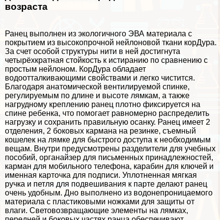
возраста
Ранец выполнен из экологичного ЭВА материала с
покрытием из высокопрочной нейлоновой ткани корДypa.
За счет особой структуры нити в ней достигнута
четырёхкратная стойкость к истиранию по сравнению с
простым нейлоном. КорДypa обладает
водоотталкивающими свойствами и легко чистится.
Благодаря анатомической вентилируемой спинке,
регулируемым по длине и высоте лямкам, а также
нагрудному креплению ранец плотно фиксируется на
спине ребенка, что помогает равномерно распределить
нагрузку и сохранить правильную осанку. Ранец имеет 2
отделения, 2 боковых кармана на резинке, съемный
кошелек на лямке для быстрого доступа к необходимым
вещам. Внутри предусмотрены разделители для учебных
пособий, органайзер для письменных принадлежностей,
карман для мобильного телефона, карабин для ключей и
именная карточка для подписи. Уплотненная мягкая
ручка и петля для подвешивания к парте делают ранец
очень удобным. Дно выполнено из водонепроницаемого
материала с пластиковыми ножками для защиты от
влаги. Световозвращающие элементы на лямках,
передней и боковых частях ранца обеспечивают