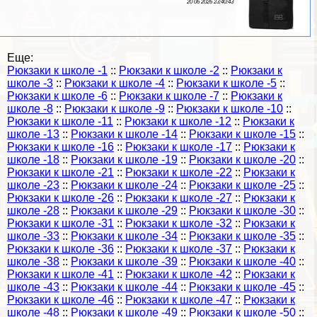
20 06 2026 23:40:43
Еще:
Рюкзаки к школе -1
::
Рюкзаки к школе -2
::
Рюкзаки к
школе -3
::
Рюкзаки к школе -4
::
Рюкзаки к школе -5
::
Рюкзаки к школе -6
::
Рюкзаки к школе -7
::
Рюкзаки к
школе -8
::
Рюкзаки к школе -9
::
Рюкзаки к школе -10
::
Рюкзаки к школе -11
::
Рюкзаки к школе -12
::
Рюкзаки к
школе -13
::
Рюкзаки к школе -14
::
Рюкзаки к школе -15
::
Рюкзаки к школе -16
::
Рюкзаки к школе -17
::
Рюкзаки к
школе -18
::
Рюкзаки к школе -19
::
Рюкзаки к школе -20
::
Рюкзаки к школе -21
::
Рюкзаки к школе -22
::
Рюкзаки к
школе -23
::
Рюкзаки к школе -24
::
Рюкзаки к школе -25
::
Рюкзаки к школе -26
::
Рюкзаки к школе -27
::
Рюкзаки к
школе -28
::
Рюкзаки к школе -29
::
Рюкзаки к школе -30
::
Рюкзаки к школе -31
::
Рюкзаки к школе -32
::
Рюкзаки к
школе -33
::
Рюкзаки к школе -34
::
Рюкзаки к школе -35
::
Рюкзаки к школе -36
::
Рюкзаки к школе -37
::
Рюкзаки к
школе -38
::
Рюкзаки к школе -39
::
Рюкзаки к школе -40
::
Рюкзаки к школе -41
::
Рюкзаки к школе -42
::
Рюкзаки к
школе -43
::
Рюкзаки к школе -44
::
Рюкзаки к школе -45
::
Рюкзаки к школе -46
::
Рюкзаки к школе -47
::
Рюкзаки к
школе -48
::
Рюкзаки к школе -49
::
Рюкзаки к школе -50
::