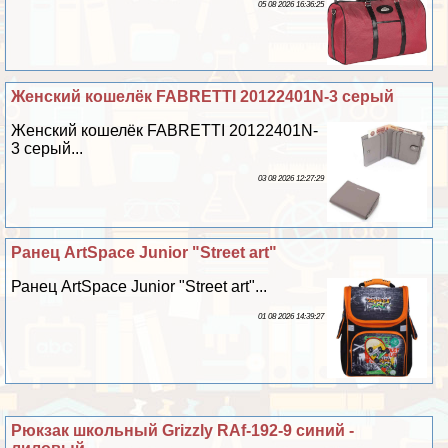
05 08 2026 16:36:25
Женский кошелёк FABRETTI 20122401N-3 серый
Женский кошелёк FABRETTI 20122401N-
3 серый...
03 08 2026 12:27:29
Ранец ArtSpace Junior "Street art"
Ранец ArtSpace Junior "Street art"...
01 08 2026 14:39:27
Рюкзак школьный Grizzly RAf-192-9 синий -