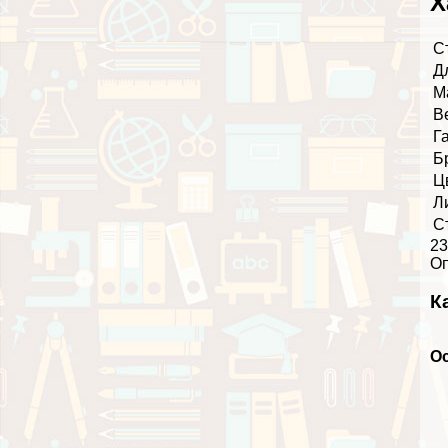
Х
С
Д
М
В
Г
Б
Ц
Л
С
23
О
К
О