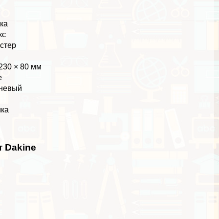
ка
кc
стер
230 × 80 мм
e
невый
ка
т Dakine