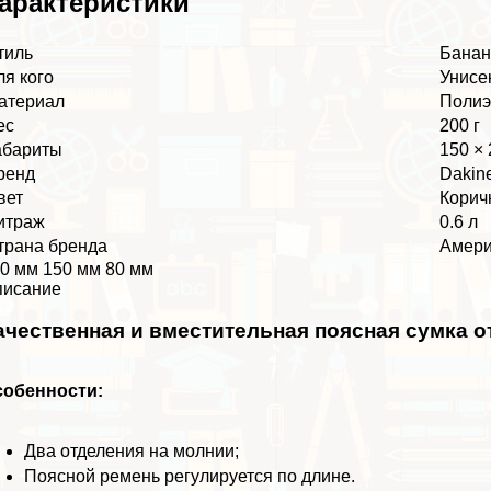
аpaктеристики
тиль
Банан
ля кого
Униce
атериал
Полиэ
ес
200 г
абариты
150 × 
ренд
Dakin
вет
Корич
итраж
0.6 л
трана бренда
Амери
0 мм 150 мм 80 мм
писание
ачественная и вместительная поясная сумка о
собенности:
Два отделения на молнии;
Поясной ремень регулируется по длине.