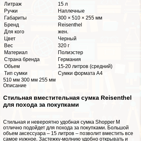
Литраж
15 л
Ручки
Наплечные
Габариты
300 × 510 × 255 мм
Бренд
Reisenthel
Для кого
жен.
Цвет
Черный
Вес
320 г
Материал
Полиэстер
Страна бренда
Германия
Объем
15-20 литров (средний)
Тип сумки
Сумки формата А4
510 мм 300 мм 255 мм
Описание
Стильная вместительная сумка Reisenthel
для похода за покупками
Стильная и невероятно удобная сумка Shopper M
отлично подойдет для похода за покупками. Большой
объем аксессуара – 15 литров – позволит вместить все
самое нужное. Застежку-молнию удобно открывать и