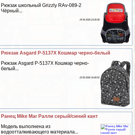
Рюкзак школьный Grizzly RAv-089-2
Чёрный...
24 06 2026 23:30:38
Рюкзак Asgard Р-5137Х Кошмар черно-белый
Рюкзак Asgard Р-5137Х Кошмар черно-
белый...
23 06 2026 16:40:52
Ранец Mike Mar Ралли серый/синий кант
Модель выполнена из
водоотталкивающего материала...