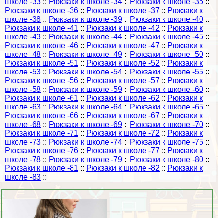
школе -33
::
Рюкзаки к школе -34
::
Рюкзаки к школе -35
::
Рюкзаки к школе -36
::
Рюкзаки к школе -37
::
Рюкзаки к
школе -38
::
Рюкзаки к школе -39
::
Рюкзаки к школе -40
::
Рюкзаки к школе -41
::
Рюкзаки к школе -42
::
Рюкзаки к
школе -43
::
Рюкзаки к школе -44
::
Рюкзаки к школе -45
::
Рюкзаки к школе -46
::
Рюкзаки к школе -47
::
Рюкзаки к
школе -48
::
Рюкзаки к школе -49
::
Рюкзаки к школе -50
::
Рюкзаки к школе -51
::
Рюкзаки к школе -52
::
Рюкзаки к
школе -53
::
Рюкзаки к школе -54
::
Рюкзаки к школе -55
::
Рюкзаки к школе -56
::
Рюкзаки к школе -57
::
Рюкзаки к
школе -58
::
Рюкзаки к школе -59
::
Рюкзаки к школе -60
::
Рюкзаки к школе -61
::
Рюкзаки к школе -62
::
Рюкзаки к
школе -63
::
Рюкзаки к школе -64
::
Рюкзаки к школе -65
::
Рюкзаки к школе -66
::
Рюкзаки к школе -67
::
Рюкзаки к
школе -68
::
Рюкзаки к школе -69
::
Рюкзаки к школе -70
::
Рюкзаки к школе -71
::
Рюкзаки к школе -72
::
Рюкзаки к
школе -73
::
Рюкзаки к школе -74
::
Рюкзаки к школе -75
::
Рюкзаки к школе -76
::
Рюкзаки к школе -77
::
Рюкзаки к
школе -78
::
Рюкзаки к школе -79
::
Рюкзаки к школе -80
::
Рюкзаки к школе -81
::
Рюкзаки к школе -82
::
Рюкзаки к
школе -83
::