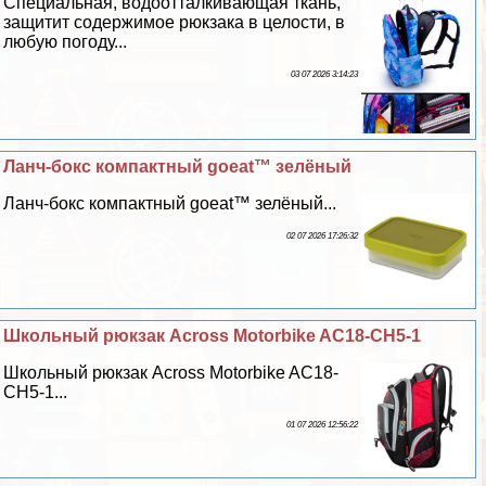
Специальная, водоотталкивающая ткань,
защитит содержимое рюкзака в целости, в
любую погоду...
03 07 2026 3:14:23
Ланч-бокс компактный goeat™ зелёный
Ланч-бокс компактный goeat™ зелёный...
02 07 2026 17:26:32
Школьный рюкзак Across Motorbike AC18-CH5-1
Школьный рюкзак Across Motorbike AC18-
CH5-1...
01 07 2026 12:56:22