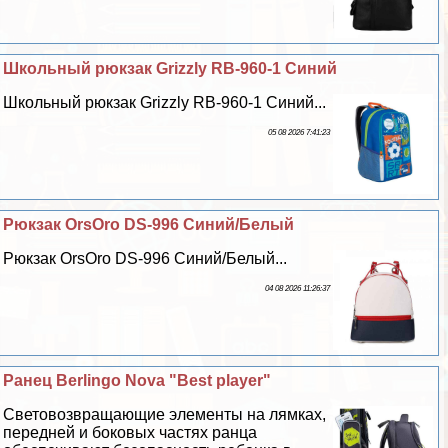
Школьный рюкзак Grizzly RB-960-1 Синий
Школьный рюкзак Grizzly RB-960-1 Синий...
05 08 2026 7:41:23
Рюкзак OrsOro DS-996 Синий/Белый
Рюкзак OrsOro DS-996 Синий/Белый...
04 08 2026 11:26:37
Ранец Berlingo Nova "Best player"
Световозвращающие элементы на лямках,
передней и боковых частях ранца