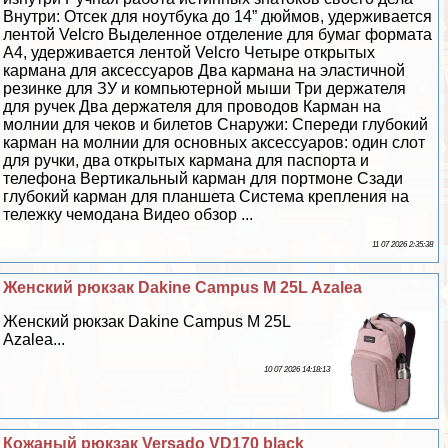
Внутри: Отсек для ноутбука до 14” дюймов, удерживается
лентой Velcro Выделенное отделение для бумаг формата
А4, удерживается лентой Velcro Четыре открытых
кармана для аксессуаров Два кармана на эластичной
резинке для ЗУ и компьютерной мыши Три держателя
для ручек Два держателя для проводов Карман на
молнии для чеков и билетов Снаружи: Спереди глубокий
карман на молнии для основных аксессуаров: один слот
для ручки, два открытых кармана для паспорта и
телефона Вертикальный карман для портмоне Сзади
глубокий карман для планшета Система крепления на
тележку чемодана Видео обзор ...
11 07 2026 2:35:38
Женский рюкзак Dakine Campus M 25L Azalea
Женский рюкзак Dakine Campus M 25L
Azalea...
10 07 2026 14:18:13
Кожаный рюкзак Versado VD170 black