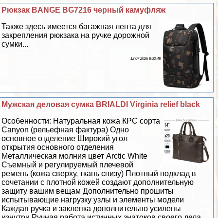
Рюкзак BANGE BG7216 черный камуфляж
Также здесь имеется багажная лента для
закрепления рюкзака на ручке дорожной
сумки...
12 07 2026 8:32:48
Мужская деловая сумка BRIALDI Virginia relief black
Особенности: Натуральная кожа КРС сорта
Canyon (рельефная фактура) Одно
основное отделение Широкий угол
открытия основного отделения
Металлическая молния цвет Arctic White
Съемный и регулируемый плечевой
ремень (кожа сверху, ткань снизу) Плотный подклад в
сочетании с плотной кожей создают дополнительную
защиту вашим вещам Дополнительно прошиты
испытывающие нагрузку узлы и элементы модели
Каждая ручка и заклепка дополнительно усилены
изнутри Ручная работа истинных знатоков своего дела