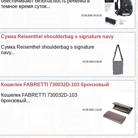
обеспечивают безопасность ребенка в
темное время суток...
03 08 2026 14:19:35
Сумка Reisenthel shoulderbag s signature navy
Сумка Reisenthel shoulderbag s signature
navy...
02 08 2026 0:39:39
Кошелек FABRETTI 730032D-103 бронзовый
Кошелек FABRETTI 730032D-103
бронзовый...
01 08 2026 1:15:42