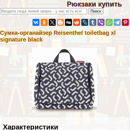
Рюкзаки купить
Сумка-органайзер Reisenthel toiletbag xl
signature black
Хаpaктеристики