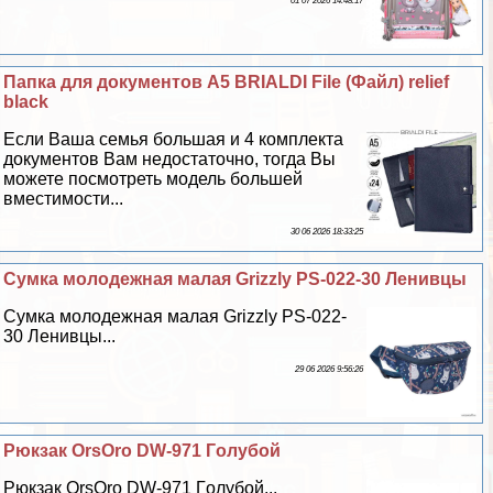
01 07 2026 14:48:17
Папка для документов А5 BRIALDI File (Файл) relief
black
Если Ваша семья большая и 4 комплекта
документов Вам недостаточно, тогда Вы
можете посмотреть модель большей
вместимости...
30 06 2026 18:33:25
Сумка молодежная малая Grizzly PS-022-30 Ленивцы
Сумка молодежная малая Grizzly PS-022-
30 Ленивцы...
29 06 2026 9:56:26
Рюкзак OrsOro DW-971 Гoлyбой
Рюкзак OrsOro DW-971 Гoлyбой...