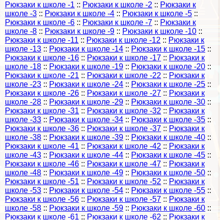
Рюкзаки к школе -1
::
Рюкзаки к школе -2
::
Рюкзаки к
школе -3
::
Рюкзаки к школе -4
::
Рюкзаки к школе -5
::
Рюкзаки к школе -6
::
Рюкзаки к школе -7
::
Рюкзаки к
школе -8
::
Рюкзаки к школе -9
::
Рюкзаки к школе -10
::
Рюкзаки к школе -11
::
Рюкзаки к школе -12
::
Рюкзаки к
школе -13
::
Рюкзаки к школе -14
::
Рюкзаки к школе -15
::
Рюкзаки к школе -16
::
Рюкзаки к школе -17
::
Рюкзаки к
школе -18
::
Рюкзаки к школе -19
::
Рюкзаки к школе -20
::
Рюкзаки к школе -21
::
Рюкзаки к школе -22
::
Рюкзаки к
школе -23
::
Рюкзаки к школе -24
::
Рюкзаки к школе -25
::
Рюкзаки к школе -26
::
Рюкзаки к школе -27
::
Рюкзаки к
школе -28
::
Рюкзаки к школе -29
::
Рюкзаки к школе -30
::
Рюкзаки к школе -31
::
Рюкзаки к школе -32
::
Рюкзаки к
школе -33
::
Рюкзаки к школе -34
::
Рюкзаки к школе -35
::
Рюкзаки к школе -36
::
Рюкзаки к школе -37
::
Рюкзаки к
школе -38
::
Рюкзаки к школе -39
::
Рюкзаки к школе -40
::
Рюкзаки к школе -41
::
Рюкзаки к школе -42
::
Рюкзаки к
школе -43
::
Рюкзаки к школе -44
::
Рюкзаки к школе -45
::
Рюкзаки к школе -46
::
Рюкзаки к школе -47
::
Рюкзаки к
школе -48
::
Рюкзаки к школе -49
::
Рюкзаки к школе -50
::
Рюкзаки к школе -51
::
Рюкзаки к школе -52
::
Рюкзаки к
школе -53
::
Рюкзаки к школе -54
::
Рюкзаки к школе -55
::
Рюкзаки к школе -56
::
Рюкзаки к школе -57
::
Рюкзаки к
школе -58
::
Рюкзаки к школе -59
::
Рюкзаки к школе -60
::
Рюкзаки к школе -61
::
Рюкзаки к школе -62
::
Рюкзаки к