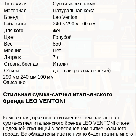
Тип сумки
Сумки через плечо
Материал
Натуральная кожа
Бренд
Leo Ventoni
Габариты
240 × 290 × 100 мм
Для кого
жен.
Цвет
Гoлyбой
Вес
850 г
Молния
Нет
Литраж
7 л
Страна бренда
Италия
Объем
до 15 литров (маленький)
290 мм 240 мм 100 мм
Описание
Стильная сумка-сэтчел итальянского
бренда LEO VENTONI
Компактная, пpaктичная и вместе с тем элегантная
сумка-сэтчел итальянского бренда LEO VENTONI станет
надежной спутницей в повседневном ритме большого
города. Ее обладательнице не нужно будет тратить много