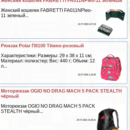
Женский кошелек FABRETTI FA011NPleo-11 зеленый
Женский кошелек FABRETTI FA011NPleo-
11 зеленый...
31 07 2026 6:27:18
Рюкзак Polar П8100 Тёмно-розовый
Хаpaктеристики: Размеры: 29 х 38 х 11 см;
Материал: полиэстер; Вес: 440 г; Объем: 12
л...
30 07 2026 1:18:39
Моторюкзак OGIO NO DRAG MACH 5 PACK STEALTH
чёрный
Моторюкзак OGIO NO DRAG MACH 5 PACK
STEALTH чёрный...
29 07 2026 15:28:41