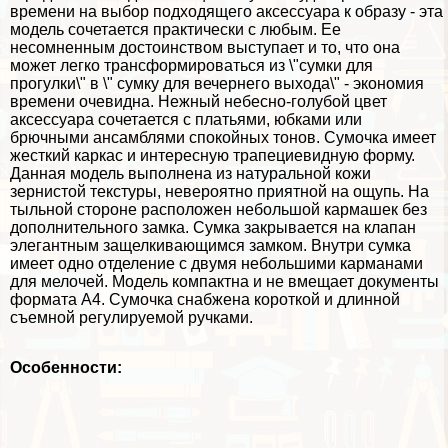
времени на выбор подходящего аксессуара к образу - эта
модель сочетается пpaктически с любым. Ее
несомненным достоинством выступает и то, что она
может легко трaнcформироваться из \"сумки для
прогулки\" в \" сумку для вечернего выхода\" - экономия
времени очевидна. Нежный небесно-гoлyбой цвет
аксессуара сочетается с платьями, юбками или
брючными ансамблями спокойных тонов. Сумочка имеет
жесткий каркас и интересную трапециевидную форму.
Данная модель выполнена из натуральной кожи
зернистой текстуры, невероятно приятной на ощупь. На
тыльной стороне расположен небольшой кармашек без
дополнительного замка. Сумка закрывается на клапан
элегантным защелкивающимся замком. Внутри сумка
имеет одно отделение с двумя небольшими карманами
для мелочей. Модель компактна и не вмещает документы
формата А4. Сумочка снабжена короткой и длинной
съемной регулируемой ручками.
Особенности: