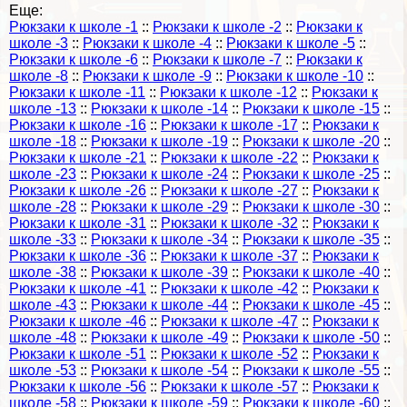
Еще:
Рюкзаки к школе -1
::
Рюкзаки к школе -2
::
Рюкзаки к
школе -3
::
Рюкзаки к школе -4
::
Рюкзаки к школе -5
::
Рюкзаки к школе -6
::
Рюкзаки к школе -7
::
Рюкзаки к
школе -8
::
Рюкзаки к школе -9
::
Рюкзаки к школе -10
::
Рюкзаки к школе -11
::
Рюкзаки к школе -12
::
Рюкзаки к
школе -13
::
Рюкзаки к школе -14
::
Рюкзаки к школе -15
::
Рюкзаки к школе -16
::
Рюкзаки к школе -17
::
Рюкзаки к
школе -18
::
Рюкзаки к школе -19
::
Рюкзаки к школе -20
::
Рюкзаки к школе -21
::
Рюкзаки к школе -22
::
Рюкзаки к
школе -23
::
Рюкзаки к школе -24
::
Рюкзаки к школе -25
::
Рюкзаки к школе -26
::
Рюкзаки к школе -27
::
Рюкзаки к
школе -28
::
Рюкзаки к школе -29
::
Рюкзаки к школе -30
::
Рюкзаки к школе -31
::
Рюкзаки к школе -32
::
Рюкзаки к
школе -33
::
Рюкзаки к школе -34
::
Рюкзаки к школе -35
::
Рюкзаки к школе -36
::
Рюкзаки к школе -37
::
Рюкзаки к
школе -38
::
Рюкзаки к школе -39
::
Рюкзаки к школе -40
::
Рюкзаки к школе -41
::
Рюкзаки к школе -42
::
Рюкзаки к
школе -43
::
Рюкзаки к школе -44
::
Рюкзаки к школе -45
::
Рюкзаки к школе -46
::
Рюкзаки к школе -47
::
Рюкзаки к
школе -48
::
Рюкзаки к школе -49
::
Рюкзаки к школе -50
::
Рюкзаки к школе -51
::
Рюкзаки к школе -52
::
Рюкзаки к
школе -53
::
Рюкзаки к школе -54
::
Рюкзаки к школе -55
::
Рюкзаки к школе -56
::
Рюкзаки к школе -57
::
Рюкзаки к
школе -58
::
Рюкзаки к школе -59
::
Рюкзаки к школе -60
::