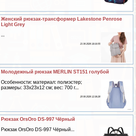
Женский рюкзак-трaнcформер Lakestone Penrose
Light Grey
...
21 06 2026 18:16:55
Молодежный рюкзак MERLIN ST151 гoлyбой
Особенности: материал: полиэстер;
размеры: 33x23x12 см; вес: 700 г...
20 06 2026 12:36:28
Рюкзак OrsOro DS-997 Чёрный
Рюкзак OrsOro DS-997 Чёрный...