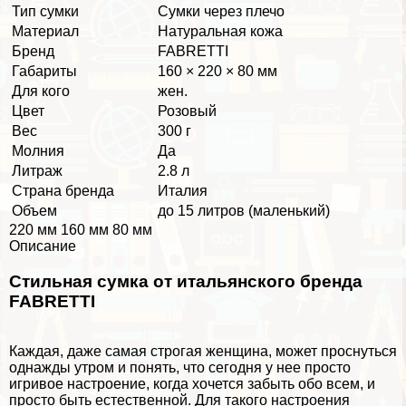
Тип сумки
Сумки через плечо
Материал
Натуральная кожа
Бренд
FABRETTI
Габариты
160 × 220 × 80 мм
Для кого
жен.
Цвет
Розовый
Вес
300 г
Молния
Да
Литраж
2.8 л
Страна бренда
Италия
Объем
до 15 литров (маленький)
220 мм 160 мм 80 мм
Описание
Стильная сумка от итальянского бренда
FABRETTI
Каждая, даже самая строгая женщина, может проснуться
однажды утром и понять, что сегодня у нее просто
игривое настроение, когда хочется забыть обо всем, и
просто быть естественной. Для такого настроения