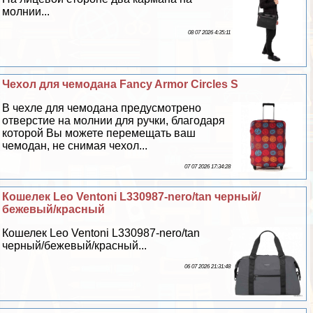
молнии...
08 07 2026 4:35:11
Чехол для чемодана Fancy Armor Circles S
В чехле для чемодана предусмотрено
отверстие на молнии для ручки, благодаря
которой Вы можете перемещать ваш
чемодан, не снимая чехол...
07 07 2026 17:34:28
Кошелек Leo Ventoni L330987-nero/tan черный/
бежевый/красный
Кошелек Leo Ventoni L330987-nero/tan
черный/бежевый/красный...
06 07 2026 21:31:48