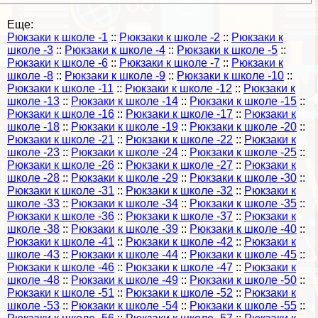
Еще:
Рюкзаки к школе -1
::
Рюкзаки к школе -2
::
Рюкзаки к
школе -3
::
Рюкзаки к школе -4
::
Рюкзаки к школе -5
::
Рюкзаки к школе -6
::
Рюкзаки к школе -7
::
Рюкзаки к
школе -8
::
Рюкзаки к школе -9
::
Рюкзаки к школе -10
::
Рюкзаки к школе -11
::
Рюкзаки к школе -12
::
Рюкзаки к
школе -13
::
Рюкзаки к школе -14
::
Рюкзаки к школе -15
::
Рюкзаки к школе -16
::
Рюкзаки к школе -17
::
Рюкзаки к
школе -18
::
Рюкзаки к школе -19
::
Рюкзаки к школе -20
::
Рюкзаки к школе -21
::
Рюкзаки к школе -22
::
Рюкзаки к
школе -23
::
Рюкзаки к школе -24
::
Рюкзаки к школе -25
::
Рюкзаки к школе -26
::
Рюкзаки к школе -27
::
Рюкзаки к
школе -28
::
Рюкзаки к школе -29
::
Рюкзаки к школе -30
::
Рюкзаки к школе -31
::
Рюкзаки к школе -32
::
Рюкзаки к
школе -33
::
Рюкзаки к школе -34
::
Рюкзаки к школе -35
::
Рюкзаки к школе -36
::
Рюкзаки к школе -37
::
Рюкзаки к
школе -38
::
Рюкзаки к школе -39
::
Рюкзаки к школе -40
::
Рюкзаки к школе -41
::
Рюкзаки к школе -42
::
Рюкзаки к
школе -43
::
Рюкзаки к школе -44
::
Рюкзаки к школе -45
::
Рюкзаки к школе -46
::
Рюкзаки к школе -47
::
Рюкзаки к
школе -48
::
Рюкзаки к школе -49
::
Рюкзаки к школе -50
::
Рюкзаки к школе -51
::
Рюкзаки к школе -52
::
Рюкзаки к
школе -53
::
Рюкзаки к школе -54
::
Рюкзаки к школе -55
::