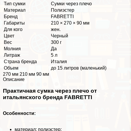
Тип сумки
Сумки через плечо
Материал
Полиэстер
Бренд
FABRETTI
Габариты
210 × 270 × 90 мм
Для кого
жен.
Цвет
Черный
Вес
300 г
Молния
Да
Литраж
5 л
Страна бренда
Италия
Объем
до 15 литров (маленький)
270 мм 210 мм 90 мм
Описание
Пpaктичная сумка через плечо от
итальянского бренда FABRETTI
Особенности:
материал: полиэстер;