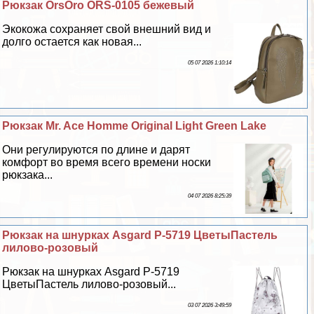
Рюкзак OrsOro ORS-0105 бежевый
Экокожа сохраняет свой внешний вид и
долго остается как новая...
05 07 2026 1:10:14
Рюкзак Mr. Ace Homme Original Light Green Lake
Они регулируются по длине и дарят
комфорт во время всего времени носки
рюкзака...
04 07 2026 8:25:39
Рюкзак на шнурках Asgard Р-5719 ЦветыПастель
лилово-розовый
Рюкзак на шнурках Asgard Р-5719
ЦветыПастель лилово-розовый...
03 07 2026 3:49:59