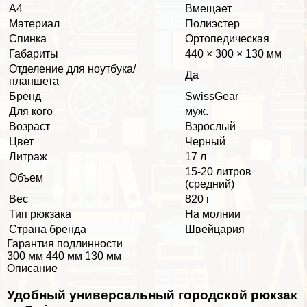
А4
Вмещает
Материал
Полиэстер
Спинка
Ортопедическая
Габариты
440 × 300 × 130 мм
Отделение для ноутбука/
Да
планшета
Бренд
SwissGear
Для кого
муж.
Возраст
Взрослый
Цвет
Черный
Литраж
17 л
15-20 литров
Объем
(средний)
Вес
820 г
Тип рюкзака
На молнии
Страна бренда
Швейцария
Гарантия подлинности
300 мм 440 мм 130 мм
Описание
Удобный универсальный городской рюкзак