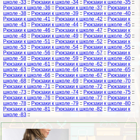
школе -33
::
Рюкзаки к школе -34
::
Рюкзаки к школе -35
::
Рюкзаки к школе -36
::
Рюкзаки к школе -37
::
Рюкзаки к
школе -38
::
Рюкзаки к школе -39
::
Рюкзаки к школе -40
::
Рюкзаки к школе -41
::
Рюкзаки к школе -42
::
Рюкзаки к
школе -43
::
Рюкзаки к школе -44
::
Рюкзаки к школе -45
::
Рюкзаки к школе -46
::
Рюкзаки к школе -47
::
Рюкзаки к
школе -48
::
Рюкзаки к школе -49
::
Рюкзаки к школе -50
::
Рюкзаки к школе -51
::
Рюкзаки к школе -52
::
Рюкзаки к
школе -53
::
Рюкзаки к школе -54
::
Рюкзаки к школе -55
::
Рюкзаки к школе -56
::
Рюкзаки к школе -57
::
Рюкзаки к
школе -58
::
Рюкзаки к школе -59
::
Рюкзаки к школе -60
::
Рюкзаки к школе -61
::
Рюкзаки к школе -62
::
Рюкзаки к
школе -63
::
Рюкзаки к школе -64
::
Рюкзаки к школе -65
::
Рюкзаки к школе -66
::
Рюкзаки к школе -67
::
Рюкзаки к
школе -68
::
Рюкзаки к школе -69
::
Рюкзаки к школе -70
::
Рюкзаки к школе -71
::
Рюкзаки к школе -72
::
Рюкзаки к
школе -73
::
Рюкзаки к школе -74
::
Рюкзаки к школе -75
::
Рюкзаки к школе -76
::
Рюкзаки к школе -77
::
Рюкзаки к
школе -78
::
Рюкзаки к школе -79
::
Рюкзаки к школе -80
::
Рюкзаки к школе -81
::
Рюкзаки к школе -82
::
Рюкзаки к
школе -83
::