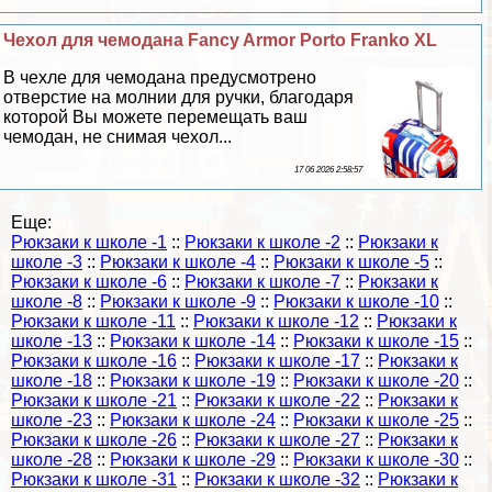
Чехол для чемодана Fancy Armor Porto Franko XL
В чехле для чемодана предусмотрено
отверстие на молнии для ручки, благодаря
которой Вы можете перемещать ваш
чемодан, не снимая чехол...
17 06 2026 2:58:57
Еще:
Рюкзаки к школе -1
::
Рюкзаки к школе -2
::
Рюкзаки к
школе -3
::
Рюкзаки к школе -4
::
Рюкзаки к школе -5
::
Рюкзаки к школе -6
::
Рюкзаки к школе -7
::
Рюкзаки к
школе -8
::
Рюкзаки к школе -9
::
Рюкзаки к школе -10
::
Рюкзаки к школе -11
::
Рюкзаки к школе -12
::
Рюкзаки к
школе -13
::
Рюкзаки к школе -14
::
Рюкзаки к школе -15
::
Рюкзаки к школе -16
::
Рюкзаки к школе -17
::
Рюкзаки к
школе -18
::
Рюкзаки к школе -19
::
Рюкзаки к школе -20
::
Рюкзаки к школе -21
::
Рюкзаки к школе -22
::
Рюкзаки к
школе -23
::
Рюкзаки к школе -24
::
Рюкзаки к школе -25
::
Рюкзаки к школе -26
::
Рюкзаки к школе -27
::
Рюкзаки к
школе -28
::
Рюкзаки к школе -29
::
Рюкзаки к школе -30
::
Рюкзаки к школе -31
::
Рюкзаки к школе -32
::
Рюкзаки к