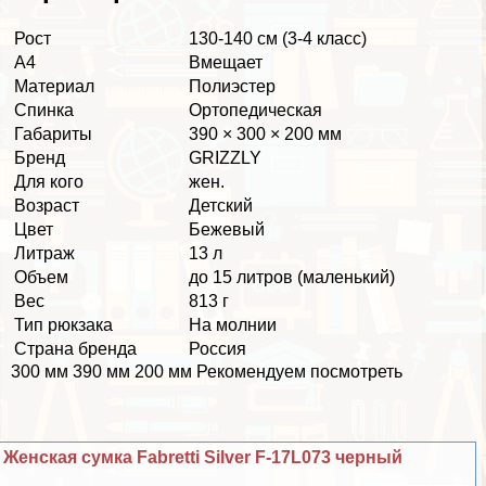
Рост
130-140 см (3-4 класс)
А4
Вмещает
Материал
Полиэстер
Спинка
Ортопедическая
Габариты
390 × 300 × 200 мм
Бренд
GRIZZLY
Для кого
жен.
Возраст
Детский
Цвет
Бежевый
Литраж
13 л
Объем
до 15 литров (маленький)
Вес
813 г
Тип рюкзака
На молнии
Страна бренда
Россия
300 мм 390 мм 200 мм Рекомендуем посмотреть
Женская сумка Fabretti Silver F-17L073 черный