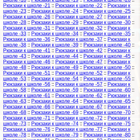
Рюкзаки к школе -21
::
Рюкзаки к школе -22
::
Рюкзаки к
школе -23
::
Рюкзаки к школе -24
::
Рюкзаки к школе -25
::
Рюкзаки к школе -26
::
Рюкзаки к школе -27
::
Рюкзаки к
школе -28
::
Рюкзаки к школе -29
::
Рюкзаки к школе -30
::
Рюкзаки к школе -31
::
Рюкзаки к школе -32
::
Рюкзаки к
школе -33
::
Рюкзаки к школе -34
::
Рюкзаки к школе -35
::
Рюкзаки к школе -36
::
Рюкзаки к школе -37
::
Рюкзаки к
школе -38
::
Рюкзаки к школе -39
::
Рюкзаки к школе -40
::
Рюкзаки к школе -41
::
Рюкзаки к школе -42
::
Рюкзаки к
школе -43
::
Рюкзаки к школе -44
::
Рюкзаки к школе -45
::
Рюкзаки к школе -46
::
Рюкзаки к школе -47
::
Рюкзаки к
школе -48
::
Рюкзаки к школе -49
::
Рюкзаки к школе -50
::
Рюкзаки к школе -51
::
Рюкзаки к школе -52
::
Рюкзаки к
школе -53
::
Рюкзаки к школе -54
::
Рюкзаки к школе -55
::
Рюкзаки к школе -56
::
Рюкзаки к школе -57
::
Рюкзаки к
школе -58
::
Рюкзаки к школе -59
::
Рюкзаки к школе -60
::
Рюкзаки к школе -61
::
Рюкзаки к школе -62
::
Рюкзаки к
школе -63
::
Рюкзаки к школе -64
::
Рюкзаки к школе -65
::
Рюкзаки к школе -66
::
Рюкзаки к школе -67
::
Рюкзаки к
школе -68
::
Рюкзаки к школе -69
::
Рюкзаки к школе -70
::
Рюкзаки к школе -71
::
Рюкзаки к школе -72
::
Рюкзаки к
школе -73
::
Рюкзаки к школе -74
::
Рюкзаки к школе -75
::
Рюкзаки к школе -76
::
Рюкзаки к школе -77
::
Рюкзаки к
школе -78
::
Рюкзаки к школе -79
::
Рюкзаки к школе -80
::