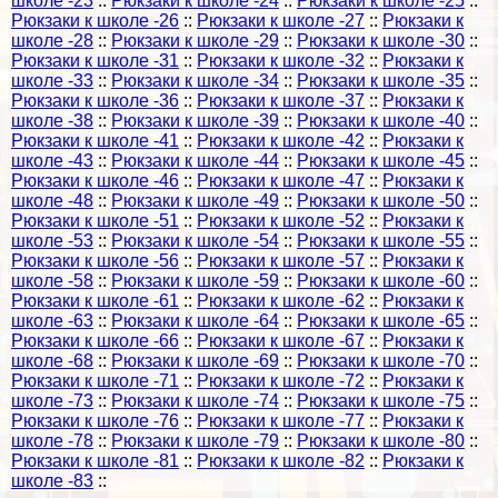
школе -23
::
Рюкзаки к школе -24
::
Рюкзаки к школе -25
::
Рюкзаки к школе -26
::
Рюкзаки к школе -27
::
Рюкзаки к
школе -28
::
Рюкзаки к школе -29
::
Рюкзаки к школе -30
::
Рюкзаки к школе -31
::
Рюкзаки к школе -32
::
Рюкзаки к
школе -33
::
Рюкзаки к школе -34
::
Рюкзаки к школе -35
::
Рюкзаки к школе -36
::
Рюкзаки к школе -37
::
Рюкзаки к
школе -38
::
Рюкзаки к школе -39
::
Рюкзаки к школе -40
::
Рюкзаки к школе -41
::
Рюкзаки к школе -42
::
Рюкзаки к
школе -43
::
Рюкзаки к школе -44
::
Рюкзаки к школе -45
::
Рюкзаки к школе -46
::
Рюкзаки к школе -47
::
Рюкзаки к
школе -48
::
Рюкзаки к школе -49
::
Рюкзаки к школе -50
::
Рюкзаки к школе -51
::
Рюкзаки к школе -52
::
Рюкзаки к
школе -53
::
Рюкзаки к школе -54
::
Рюкзаки к школе -55
::
Рюкзаки к школе -56
::
Рюкзаки к школе -57
::
Рюкзаки к
школе -58
::
Рюкзаки к школе -59
::
Рюкзаки к школе -60
::
Рюкзаки к школе -61
::
Рюкзаки к школе -62
::
Рюкзаки к
школе -63
::
Рюкзаки к школе -64
::
Рюкзаки к школе -65
::
Рюкзаки к школе -66
::
Рюкзаки к школе -67
::
Рюкзаки к
школе -68
::
Рюкзаки к школе -69
::
Рюкзаки к школе -70
::
Рюкзаки к школе -71
::
Рюкзаки к школе -72
::
Рюкзаки к
школе -73
::
Рюкзаки к школе -74
::
Рюкзаки к школе -75
::
Рюкзаки к школе -76
::
Рюкзаки к школе -77
::
Рюкзаки к
школе -78
::
Рюкзаки к школе -79
::
Рюкзаки к школе -80
::
Рюкзаки к школе -81
::
Рюкзаки к школе -82
::
Рюкзаки к
школе -83
::