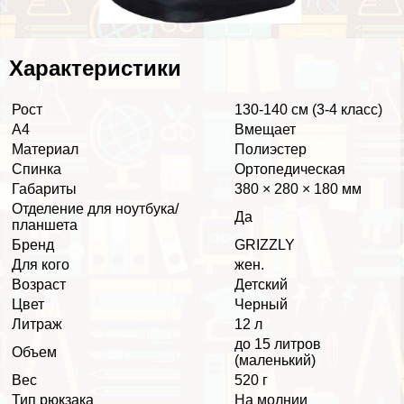
Хаpaктеристики
Рост
130-140 см (3-4 класс)
А4
Вмещает
Материал
Полиэстер
Спинка
Ортопедическая
Габариты
380 × 280 × 180 мм
Отделение для ноутбука/
Да
планшета
Бренд
GRIZZLY
Для кого
жен.
Возраст
Детский
Цвет
Черный
Литраж
12 л
до 15 литров
Объем
(маленький)
Вес
520 г
Тип рюкзака
На молнии