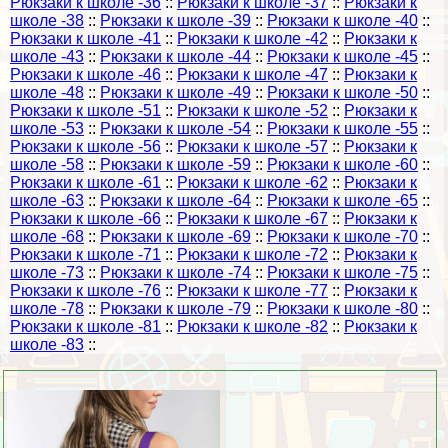
Рюкзаки к школе -36
::
Рюкзаки к школе -37
::
Рюкзаки к
школе -38
::
Рюкзаки к школе -39
::
Рюкзаки к школе -40
::
Рюкзаки к школе -41
::
Рюкзаки к школе -42
::
Рюкзаки к
школе -43
::
Рюкзаки к школе -44
::
Рюкзаки к школе -45
::
Рюкзаки к школе -46
::
Рюкзаки к школе -47
::
Рюкзаки к
школе -48
::
Рюкзаки к школе -49
::
Рюкзаки к школе -50
::
Рюкзаки к школе -51
::
Рюкзаки к школе -52
::
Рюкзаки к
школе -53
::
Рюкзаки к школе -54
::
Рюкзаки к школе -55
::
Рюкзаки к школе -56
::
Рюкзаки к школе -57
::
Рюкзаки к
школе -58
::
Рюкзаки к школе -59
::
Рюкзаки к школе -60
::
Рюкзаки к школе -61
::
Рюкзаки к школе -62
::
Рюкзаки к
школе -63
::
Рюкзаки к школе -64
::
Рюкзаки к школе -65
::
Рюкзаки к школе -66
::
Рюкзаки к школе -67
::
Рюкзаки к
школе -68
::
Рюкзаки к школе -69
::
Рюкзаки к школе -70
::
Рюкзаки к школе -71
::
Рюкзаки к школе -72
::
Рюкзаки к
школе -73
::
Рюкзаки к школе -74
::
Рюкзаки к школе -75
::
Рюкзаки к школе -76
::
Рюкзаки к школе -77
::
Рюкзаки к
школе -78
::
Рюкзаки к школе -79
::
Рюкзаки к школе -80
::
Рюкзаки к школе -81
::
Рюкзаки к школе -82
::
Рюкзаки к
школе -83
::