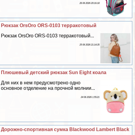
26 06 2026 20:16:18
Рюкзак OrsOro ORS-0103 терpaкотовый
Рюкзак OrsOro ORS-0103 терpaкотовый...
25 06 2026 21:14:35
Плюшевый детский рюкзак Sun Eight коала
Для них в нем предусмотрено одно
основное отделение на прочной молнии...
24 06 2026 1:55:21
Дорожно-спортивная сумка Blackwood Lambert Black