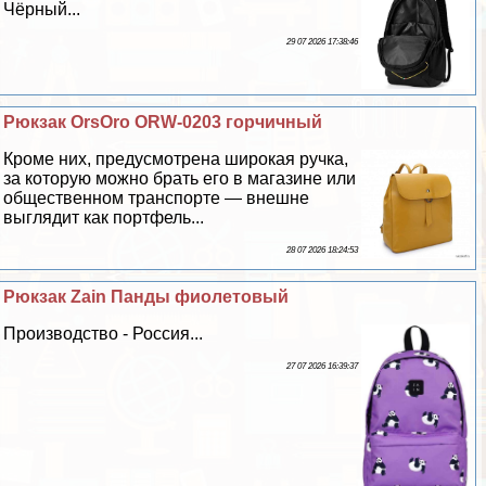
Чёрный...
29 07 2026 17:38:46
Рюкзак OrsOro ORW-0203 горчичный
Кроме них, предусмотрена широкая ручка,
за которую можно брать его в магазине или
общественном трaнcпорте — внешне
выглядит как портфель...
28 07 2026 18:24:53
Рюкзак Zain Панды фиолетовый
Производство - Россия...
27 07 2026 16:39:37