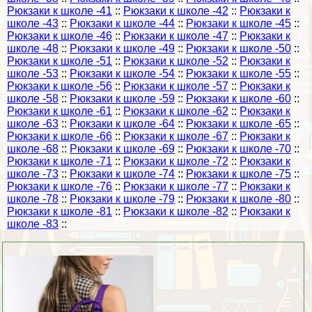
Рюкзаки к школе -41
::
Рюкзаки к школе -42
::
Рюкзаки к
школе -43
::
Рюкзаки к школе -44
::
Рюкзаки к школе -45
::
Рюкзаки к школе -46
::
Рюкзаки к школе -47
::
Рюкзаки к
школе -48
::
Рюкзаки к школе -49
::
Рюкзаки к школе -50
::
Рюкзаки к школе -51
::
Рюкзаки к школе -52
::
Рюкзаки к
школе -53
::
Рюкзаки к школе -54
::
Рюкзаки к школе -55
::
Рюкзаки к школе -56
::
Рюкзаки к школе -57
::
Рюкзаки к
школе -58
::
Рюкзаки к школе -59
::
Рюкзаки к школе -60
::
Рюкзаки к школе -61
::
Рюкзаки к школе -62
::
Рюкзаки к
школе -63
::
Рюкзаки к школе -64
::
Рюкзаки к школе -65
::
Рюкзаки к школе -66
::
Рюкзаки к школе -67
::
Рюкзаки к
школе -68
::
Рюкзаки к школе -69
::
Рюкзаки к школе -70
::
Рюкзаки к школе -71
::
Рюкзаки к школе -72
::
Рюкзаки к
школе -73
::
Рюкзаки к школе -74
::
Рюкзаки к школе -75
::
Рюкзаки к школе -76
::
Рюкзаки к школе -77
::
Рюкзаки к
школе -78
::
Рюкзаки к школе -79
::
Рюкзаки к школе -80
::
Рюкзаки к школе -81
::
Рюкзаки к школе -82
::
Рюкзаки к
школе -83
::