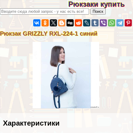
Рюкзаки купить
Рюкзак GRIZZLY RXL-224-1 синий
Хаpaктеристики