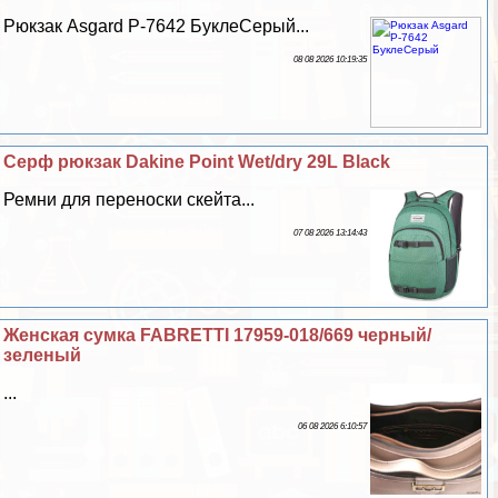
Рюкзак Asgard Р-7642 БуклеСерый...
08 08 2026 10:19:35
Серф рюкзак Dakine Point Wet/dry 29L Black
Ремни для переноски скейта...
07 08 2026 13:14:43
Женская сумка FABRETTI 17959-018/669 черный/
зеленый
...
06 08 2026 6:10:57