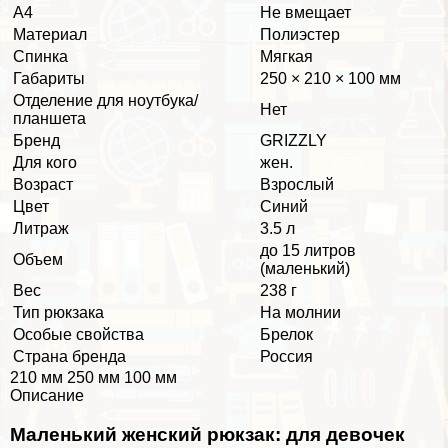
А4
Не вмещает
Материал
Полиэстер
Спинка
Мягкая
Габариты
250 × 210 × 100 мм
Отделение для ноутбука/
Нет
планшета
Бренд
GRIZZLY
Для кого
жен.
Возраст
Взрослый
Цвет
Синий
Литраж
3.5 л
до 15 литров
Объем
(маленький)
Вес
238 г
Тип рюкзака
На молнии
Особые свойства
Брелок
Страна бренда
Россия
210 мм 250 мм 100 мм
Описание
Маленький женский рюкзак: для девочек