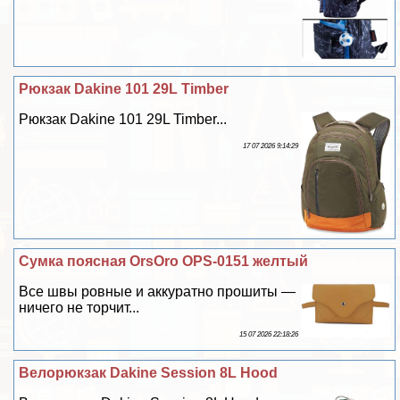
Рюкзак Dakine 101 29L Timber
Рюкзак Dakine 101 29L Timber...
17 07 2026 9:14:29
Сумка поясная OrsOro OPS-0151 желтый
Все швы ровные и аккуратно прошиты —
ничего не торчит...
15 07 2026 22:18:26
Велорюкзак Dakine Session 8L Hood