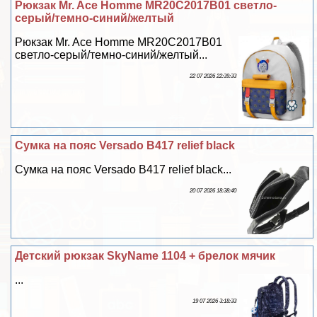
Рюкзак Mr. Ace Homme MR20C2017B01 светло-
серый/темно-синий/желтый
Рюкзак Mr. Ace Homme MR20C2017B01
светло-серый/темно-синий/желтый...
22 07 2026 22:39:33
Сумка на пояс Versado B417 relief black
Сумка на пояс Versado B417 relief black...
20 07 2026 18:38:40
Детский рюкзак SkyName 1104 + брелок мячик
...
19 07 2026 3:18:33