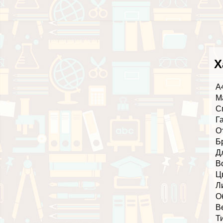
Х
А
М
С
Г
О
Б
Д
В
Ц
Л
О
В
Т