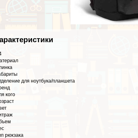
аpaктеристики
4
атериал
пинка
абариты
тделение для ноутбука/планшета
ренд
ля кого
озраст
вет
итраж
бъем
ес
ип рюкзака