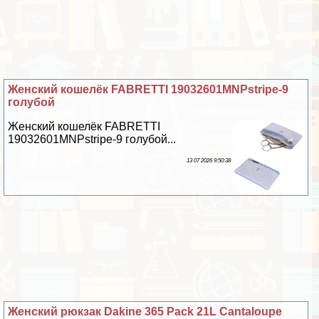
Женский кошелёк FABRETTI 19032601MNPstripe-9
гoлyбой
Женский кошелёк FABRETTI
19032601MNPstripe-9 гoлyбой...
13 07 2026 9:50:38
Женский рюкзак Dakine 365 Pack 21L Cantaloupe