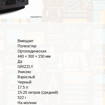
Вмещает
Полиэстер
Ортопедическая
440 × 300 × 150 мм
Да
GRIZZLY
Униceкc
Взрослый
Черный
17.5 л
15-20 литров (средний)
522 г
На молнии