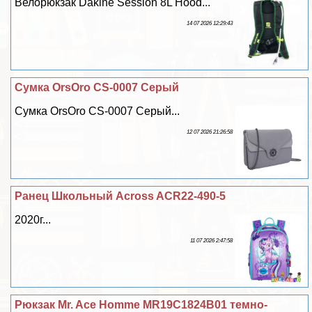
Велорюкзак Dakine Session 8L Hood...
14 07 2026 12:29:43
Сумка OrsOro CS-0007 Серый
Сумка OrsOro CS-0007 Серый...
12 07 2026 21:26:58
Ранец Школьный Across ACR22-490-5
2020г...
11 07 2026 2:47:58
Рюкзак Mr. Ace Homme MR19C1824B01 темно-