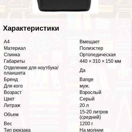
Хаpaктеристики
А4
Вмещает
Материал
Полиэстер
Спинка
Ортопедическая
Габариты
440 × 310 × 150 мм
Отделение для ноутбука/
Да
планшета
Бренд
Bange
Для кого
муж.
Возраст
Взрослый
Цвет
Серый
Литраж
20 л
15-20 литров
Объем
(средний)
Вес
1200 г
Тип рюкзака
На молнии