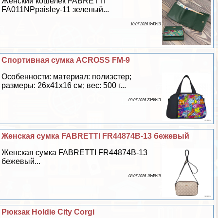
Женский кошелёк FABRETTI
FA011NPpaisley-11 зеленый...
10 07 2026 0:43:10
Спортивная сумка ACROSS FM-9
Особенности: материал: полиэстер;
размеры: 26х41х16 см; вес: 500 г...
09 07 2026 23:56:13
Женская сумка FABRETTI FR44874B-13 бежевый
Женская сумка FABRETTI FR44874B-13
бежевый...
08 07 2026 18:49:19
Рюкзак Holdie City Corgi