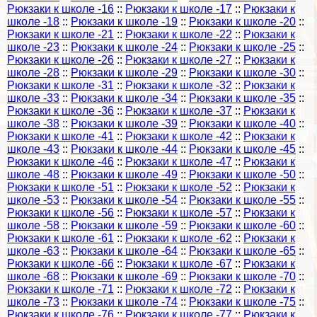
Рюкзаки к школе -16
::
Рюкзаки к школе -17
::
Рюкзаки к
школе -18
::
Рюкзаки к школе -19
::
Рюкзаки к школе -20
::
Рюкзаки к школе -21
::
Рюкзаки к школе -22
::
Рюкзаки к
школе -23
::
Рюкзаки к школе -24
::
Рюкзаки к школе -25
::
Рюкзаки к школе -26
::
Рюкзаки к школе -27
::
Рюкзаки к
школе -28
::
Рюкзаки к школе -29
::
Рюкзаки к школе -30
::
Рюкзаки к школе -31
::
Рюкзаки к школе -32
::
Рюкзаки к
школе -33
::
Рюкзаки к школе -34
::
Рюкзаки к школе -35
::
Рюкзаки к школе -36
::
Рюкзаки к школе -37
::
Рюкзаки к
школе -38
::
Рюкзаки к школе -39
::
Рюкзаки к школе -40
::
Рюкзаки к школе -41
::
Рюкзаки к школе -42
::
Рюкзаки к
школе -43
::
Рюкзаки к школе -44
::
Рюкзаки к школе -45
::
Рюкзаки к школе -46
::
Рюкзаки к школе -47
::
Рюкзаки к
школе -48
::
Рюкзаки к школе -49
::
Рюкзаки к школе -50
::
Рюкзаки к школе -51
::
Рюкзаки к школе -52
::
Рюкзаки к
школе -53
::
Рюкзаки к школе -54
::
Рюкзаки к школе -55
::
Рюкзаки к школе -56
::
Рюкзаки к школе -57
::
Рюкзаки к
школе -58
::
Рюкзаки к школе -59
::
Рюкзаки к школе -60
::
Рюкзаки к школе -61
::
Рюкзаки к школе -62
::
Рюкзаки к
школе -63
::
Рюкзаки к школе -64
::
Рюкзаки к школе -65
::
Рюкзаки к школе -66
::
Рюкзаки к школе -67
::
Рюкзаки к
школе -68
::
Рюкзаки к школе -69
::
Рюкзаки к школе -70
::
Рюкзаки к школе -71
::
Рюкзаки к школе -72
::
Рюкзаки к
школе -73
::
Рюкзаки к школе -74
::
Рюкзаки к школе -75
::
Рюкзаки к школе -76
::
Рюкзаки к школе -77
::
Рюкзаки к