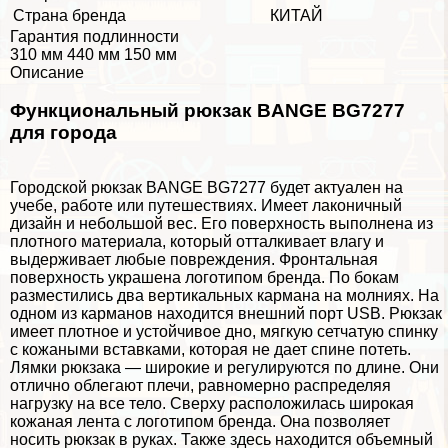
Страна бренда
КИТАЙ
Гарантия подлинности
310 мм 440 мм 150 мм
Описание
Функциональный рюкзак BANGE BG7277
для города
Городской рюкзак BANGE BG7277 будет актуален на
учебе, работе или путешествиях. Имеет лаконичный
дизайн и небольшой вес. Его поверхность выполнена из
плотного материала, который отталкивает влагу и
выдерживает любые повреждения. Фронтальная
поверхность украшена логотипом бренда. По бокам
разместились два вертикальных кармана на молниях. На
одном из карманов находится внешний порт USB. Рюкзак
имеет плотное и устойчивое дно, мягкую сетчатую спинку
с кожаными вставками, которая не дает спине потеть.
Лямки рюкзака — широкие и регулируются по длине. Они
отлично облегают плечи, равномерно распределяя
нагрузку на все тело. Сверху расположилась широкая
кожаная лента с логотипом бренда. Она позволяет
носить рюкзак в руках. Также здесь находится объемный