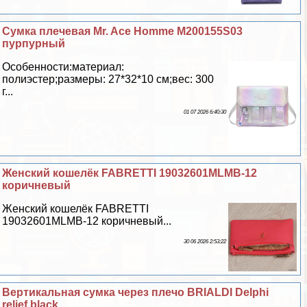
Сумка плечевая Mr. Ace Homme M200155S03
пурпурный
Особенности:материал:
полиэстер;размеры: 27*32*10 см;вес: 300
г...
01 07 2026 6:40:30
Женский кошелёк FABRETTI 19032601MLMB-12
коричневый
Женский кошелёк FABRETTI
19032601MLMB-12 коричневый...
30 06 2026 2:53:22
Вертикальная сумка через плечо BRIALDI Delphi
relief black