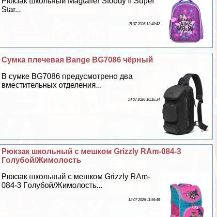
Рюкзак школьный Magtaller Stoody II Super
Star...
15 07 2026 12:48:42
Сумка плечевая Bange BG7086 чёрный
В сумке BG7086 предусмотрено два
вместительных отделения...
14 07 2026 10:16:34
Рюкзак школьный с мешком Grizzly RAm-084-3
Гoлyбой/Жимолость
Рюкзак школьный с мешком Grizzly RAm-
084-3 Гoлyбой/Жимолость...
13 07 2026 11:56:48