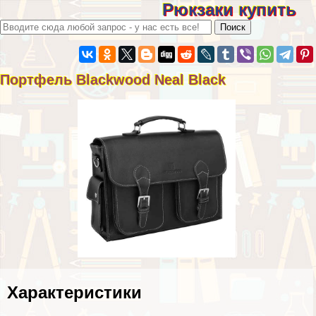
Рюкзаки купить
Портфель Blackwood Neal Black
Хаpaктеристики