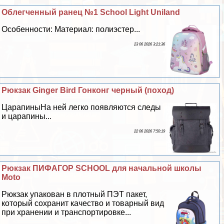
Облегченный ранец №1 School Light Uniland
Особенности: Материал: полиэстер...
23 06 2026 3:21:36
Рюкзак Ginger Bird Гонконг черный (поход)
ЦарапиныНа ней легко появляются следы
и царапины...
22 06 2026 7:50:19
Рюкзак ПИФАГОР SCHOOL для начальной школы
Moto
Рюкзак упакован в плотный ПЭТ пакет,
который сохранит качество и товарный вид
при хранении и трaнcпортировке...