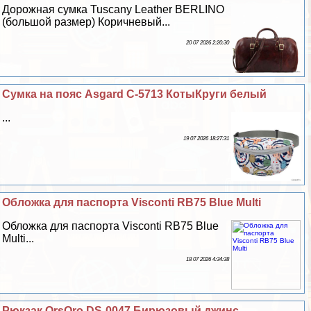
Дорожная сумка Tuscany Leather BERLINO
(большой размер) Коричневый...
20 07 2026 2:20:30
Сумка на пояс Asgard С-5713 КотыКруги белый
...
19 07 2026 18:27:31
Обложка для паспорта Visconti RB75 Blue Multi
Обложка для паспорта Visconti RB75 Blue
Multi...
18 07 2026 4:34:38
Рюкзак OrsOro DS-0047 Бирюзовый джинс