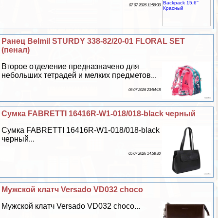
07 07 2026 11:59:30
Ранец Belmil STURDY 338-82/20-01 FLORAL SET
(пенал)
Второе отделение предназначено для
небольших тетрадей и мелких предметов...
06 07 2026 23:54:18
Сумка FABRETTI 16416R-W1-018/018-black черный
Сумка FABRETTI 16416R-W1-018/018-black
черный...
05 07 2026 14:58:30
Мужской клатч Versado VD032 choco
Мужской клатч Versado VD032 choco...