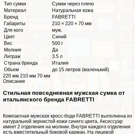
Тип сумки
Сумки через плечо
Материал
Натуральная кожа
Бренд
FABRETTI
Габариты
210 × 220 × 70 мм
Для кого
муж.
Цвет
Синий
Вес
500 г
Молния
Да
Литраж
3.5 л
Страна бренда
Италия
Объем
до 15 литров (маленький)
220 мм 210 мм 70 мм
Описание
Стильная повседневная мужская сумка от
итальянского бренда FABRETTI
Компактная мужская кросс-боди FABRETTI выполнена из
натуральной зернистой кожи синего цвета. Аксессуар
имеет 2 отделения на молнии. Внутри каждого отделения
есть вместительный боковой карман. На лицевой