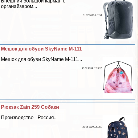
Внешний большой карман с
органайзером...
01 07 2026 4:11:34
Мешок для обуви SkyName M-111
Мешок для обуви SkyName M-111...
30 06 2026 11:35:37
Рюкзак Zain 259 Собаки
Производство - Россия...
29 06 2026 1:51:51