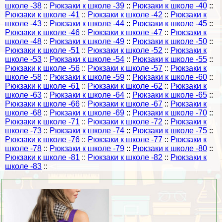
школе -38
::
Рюкзаки к школе -39
::
Рюкзаки к школе -40
::
Рюкзаки к школе -41
::
Рюкзаки к школе -42
::
Рюкзаки к
школе -43
::
Рюкзаки к школе -44
::
Рюкзаки к школе -45
::
Рюкзаки к школе -46
::
Рюкзаки к школе -47
::
Рюкзаки к
школе -48
::
Рюкзаки к школе -49
::
Рюкзаки к школе -50
::
Рюкзаки к школе -51
::
Рюкзаки к школе -52
::
Рюкзаки к
школе -53
::
Рюкзаки к школе -54
::
Рюкзаки к школе -55
::
Рюкзаки к школе -56
::
Рюкзаки к школе -57
::
Рюкзаки к
школе -58
::
Рюкзаки к школе -59
::
Рюкзаки к школе -60
::
Рюкзаки к школе -61
::
Рюкзаки к школе -62
::
Рюкзаки к
школе -63
::
Рюкзаки к школе -64
::
Рюкзаки к школе -65
::
Рюкзаки к школе -66
::
Рюкзаки к школе -67
::
Рюкзаки к
школе -68
::
Рюкзаки к школе -69
::
Рюкзаки к школе -70
::
Рюкзаки к школе -71
::
Рюкзаки к школе -72
::
Рюкзаки к
школе -73
::
Рюкзаки к школе -74
::
Рюкзаки к школе -75
::
Рюкзаки к школе -76
::
Рюкзаки к школе -77
::
Рюкзаки к
школе -78
::
Рюкзаки к школе -79
::
Рюкзаки к школе -80
::
Рюкзаки к школе -81
::
Рюкзаки к школе -82
::
Рюкзаки к
школе -83
::