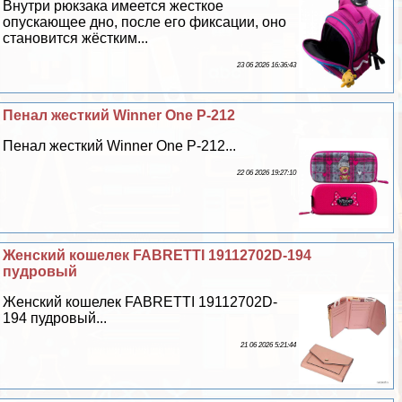
Внутри рюкзака имеется жесткое
опускающее дно, после его фиксации, оно
становится жёстким...
23 06 2026 16:36:43
Пенал жесткий Winner One P-212
Пенал жесткий Winner One P-212...
22 06 2026 19:27:10
Женский кошелек FABRETTI 19112702D-194
пудровый
Женский кошелек FABRETTI 19112702D-
194 пудровый...
21 06 2026 5:21:44