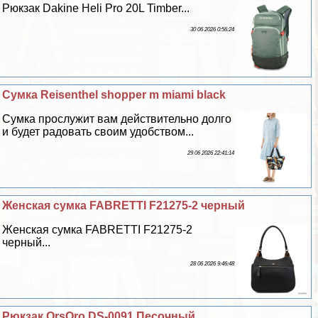
Рюкзак Dakine Heli Pro 20L Timber...
30 06 2026 0:56:24
Сумка Reisenthel shopper m miami black
Сумка прослужит вам действительно долго
и будет радовать своим удобством...
29 06 2026 22:41:14
Женская сумка FABRETTI F21275-2 черный
Женская сумка FABRETTI F21275-2
черный...
28 06 2026 9:46:48
Рюкзак OrsOro DS-0091 Песочный