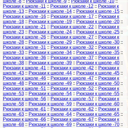
школе -8
::
Рюкзаки к школе -9
::
Рюкзаки к школе -10
::
Рюкзаки к школе -11
::
Рюкзаки к школе -12
::
Рюкзаки к
школе -13
::
Рюкзаки к школе -14
::
Рюкзаки к школе -15
::
Рюкзаки к школе -16
::
Рюкзаки к школе -17
::
Рюкзаки к
школе -18
::
Рюкзаки к школе -19
::
Рюкзаки к школе -20
::
Рюкзаки к школе -21
::
Рюкзаки к школе -22
::
Рюкзаки к
школе -23
::
Рюкзаки к школе -24
::
Рюкзаки к школе -25
::
Рюкзаки к школе -26
::
Рюкзаки к школе -27
::
Рюкзаки к
школе -28
::
Рюкзаки к школе -29
::
Рюкзаки к школе -30
::
Рюкзаки к школе -31
::
Рюкзаки к школе -32
::
Рюкзаки к
школе -33
::
Рюкзаки к школе -34
::
Рюкзаки к школе -35
::
Рюкзаки к школе -36
::
Рюкзаки к школе -37
::
Рюкзаки к
школе -38
::
Рюкзаки к школе -39
::
Рюкзаки к школе -40
::
Рюкзаки к школе -41
::
Рюкзаки к школе -42
::
Рюкзаки к
школе -43
::
Рюкзаки к школе -44
::
Рюкзаки к школе -45
::
Рюкзаки к школе -46
::
Рюкзаки к школе -47
::
Рюкзаки к
школе -48
::
Рюкзаки к школе -49
::
Рюкзаки к школе -50
::
Рюкзаки к школе -51
::
Рюкзаки к школе -52
::
Рюкзаки к
школе -53
::
Рюкзаки к школе -54
::
Рюкзаки к школе -55
::
Рюкзаки к школе -56
::
Рюкзаки к школе -57
::
Рюкзаки к
школе -58
::
Рюкзаки к школе -59
::
Рюкзаки к школе -60
::
Рюкзаки к школе -61
::
Рюкзаки к школе -62
::
Рюкзаки к
школе -63
::
Рюкзаки к школе -64
::
Рюкзаки к школе -65
::
Рюкзаки к школе -66
::
Рюкзаки к школе -67
::
Рюкзаки к
школе -68
::
Рюкзаки к школе -69
::
Рюкзаки к школе -70
::