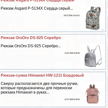
Рюкзак Asgard Р-5134Х Сердца серый
Рюкзак Asgard Р-5134Х Сердца серый...
24 07 2026 19:14:21
Рюкзак OrsOro DS-925 Серебро
Рюкзак OrsOro DS-925 Серебро...
23 07 2026 0:55:48
Рюкзак-сумка Himawari HW-1211 Бордовый
Сверху располагаются две прочные ручки,
которые предназначены для переноски
рюкзака Himawari в руках...
22 07 2026 0:44:59