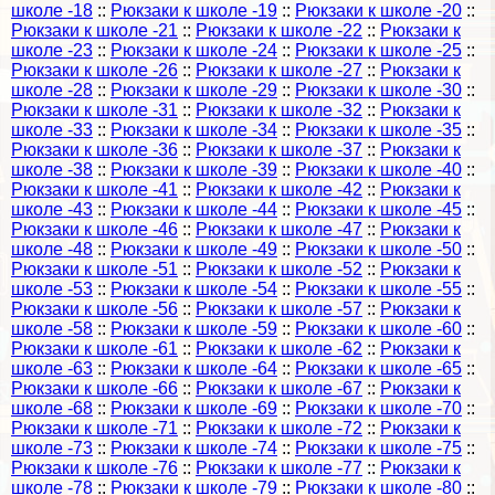
школе -18
::
Рюкзаки к школе -19
::
Рюкзаки к школе -20
::
Рюкзаки к школе -21
::
Рюкзаки к школе -22
::
Рюкзаки к
школе -23
::
Рюкзаки к школе -24
::
Рюкзаки к школе -25
::
Рюкзаки к школе -26
::
Рюкзаки к школе -27
::
Рюкзаки к
школе -28
::
Рюкзаки к школе -29
::
Рюкзаки к школе -30
::
Рюкзаки к школе -31
::
Рюкзаки к школе -32
::
Рюкзаки к
школе -33
::
Рюкзаки к школе -34
::
Рюкзаки к школе -35
::
Рюкзаки к школе -36
::
Рюкзаки к школе -37
::
Рюкзаки к
школе -38
::
Рюкзаки к школе -39
::
Рюкзаки к школе -40
::
Рюкзаки к школе -41
::
Рюкзаки к школе -42
::
Рюкзаки к
школе -43
::
Рюкзаки к школе -44
::
Рюкзаки к школе -45
::
Рюкзаки к школе -46
::
Рюкзаки к школе -47
::
Рюкзаки к
школе -48
::
Рюкзаки к школе -49
::
Рюкзаки к школе -50
::
Рюкзаки к школе -51
::
Рюкзаки к школе -52
::
Рюкзаки к
школе -53
::
Рюкзаки к школе -54
::
Рюкзаки к школе -55
::
Рюкзаки к школе -56
::
Рюкзаки к школе -57
::
Рюкзаки к
школе -58
::
Рюкзаки к школе -59
::
Рюкзаки к школе -60
::
Рюкзаки к школе -61
::
Рюкзаки к школе -62
::
Рюкзаки к
школе -63
::
Рюкзаки к школе -64
::
Рюкзаки к школе -65
::
Рюкзаки к школе -66
::
Рюкзаки к школе -67
::
Рюкзаки к
школе -68
::
Рюкзаки к школе -69
::
Рюкзаки к школе -70
::
Рюкзаки к школе -71
::
Рюкзаки к школе -72
::
Рюкзаки к
школе -73
::
Рюкзаки к школе -74
::
Рюкзаки к школе -75
::
Рюкзаки к школе -76
::
Рюкзаки к школе -77
::
Рюкзаки к
школе -78
::
Рюкзаки к школе -79
::
Рюкзаки к школе -80
::