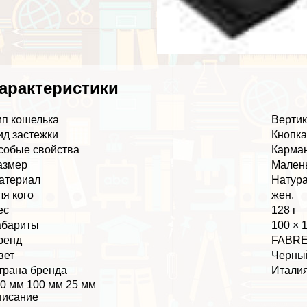
аpaктеристики
ип кошелька
Верти
ид застежки
Кнопк
собые свойства
Карман
азмер
Мален
атериал
Натура
ля кого
жен.
ес
128 г
абариты
100 × 
ренд
FABRE
вет
Черны
трана бренда
Итали
0 мм 100 мм 25 мм
писание