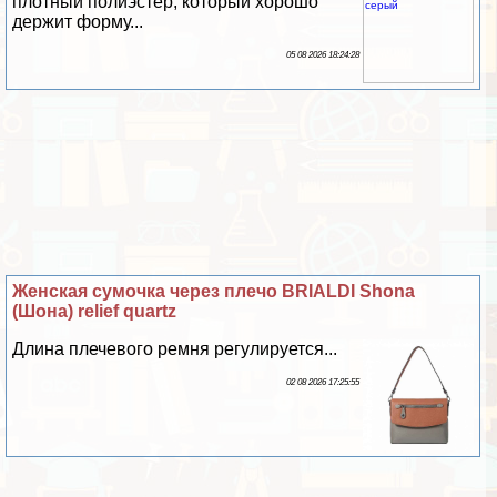
плотный полиэстер, который хорошо
держит форму...
05 08 2026 18:24:28
Женская сумочка через плечо BRIALDI Shona
(Шона) relief quartz
Длина плечевого ремня регулируется...
02 08 2026 17:25:55