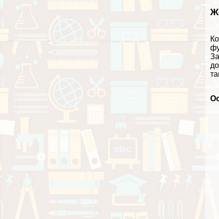
Ж
Ко
фу
За
до
та
О