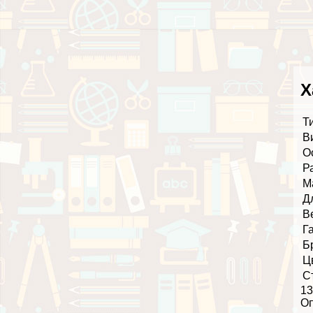
Х
Т
В
О
Р
М
Д
В
Г
Б
Ц
С
13
О