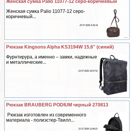
Женская сумка Palio 11077-12 серо-коричневый
Женская сумка Palio 11077-12 серо-
коричневый...
25 07 2026 4:35:18
Рюкзак Kingsons Alpha KS3194W 15,6" (синий)
Фурнтирура, а именно – замки, надежные
и металлические...
23 07 2026 18:57:51
Рюкзак BRAUBERG PODIUM черный 270813
Рюкзак изготовлен из современного
материала - полиэстер-Твилл...
21 07 2026 13:44:21