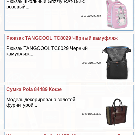
Рюкзак школьный Grizzly RAf-192-5
розовый...
31 07 2026 23:13:53
Рюкзак TANGCOOL TC8029 Чёрный камуфляж
Рюкзак TANGCOOL TC8029 Чёрный
камуфляж...
29 07 2026 1:34:25
Сумка Pola 84489 Кофе
Модель декорирована золотой
фурнитурой...
27 07 2026 3:43:46