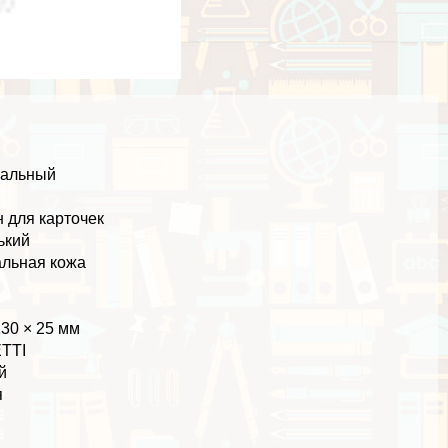
кальный
а
 для карточек
ький
льная кожа
130 × 25 мм
TTI
й
я