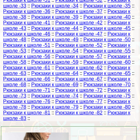
Рюкзаки к школе -31
::
Рюкзаки к школе -32
::
Рюкзаки к
школе -33
::
Рюкзаки к школе -34
::
Рюкзаки к школе -35
::
Рюкзаки к школе -36
::
Рюкзаки к школе -37
::
Рюкзаки к
школе -38
::
Рюкзаки к школе -39
::
Рюкзаки к школе -40
::
Рюкзаки к школе -41
::
Рюкзаки к школе -42
::
Рюкзаки к
школе -43
::
Рюкзаки к школе -44
::
Рюкзаки к школе -45
::
Рюкзаки к школе -46
::
Рюкзаки к школе -47
::
Рюкзаки к
школе -48
::
Рюкзаки к школе -49
::
Рюкзаки к школе -50
::
Рюкзаки к школе -51
::
Рюкзаки к школе -52
::
Рюкзаки к
школе -53
::
Рюкзаки к школе -54
::
Рюкзаки к школе -55
::
Рюкзаки к школе -56
::
Рюкзаки к школе -57
::
Рюкзаки к
школе -58
::
Рюкзаки к школе -59
::
Рюкзаки к школе -60
::
Рюкзаки к школе -61
::
Рюкзаки к школе -62
::
Рюкзаки к
школе -63
::
Рюкзаки к школе -64
::
Рюкзаки к школе -65
::
Рюкзаки к школе -66
::
Рюкзаки к школе -67
::
Рюкзаки к
школе -68
::
Рюкзаки к школе -69
::
Рюкзаки к школе -70
::
Рюкзаки к школе -71
::
Рюкзаки к школе -72
::
Рюкзаки к
школе -73
::
Рюкзаки к школе -74
::
Рюкзаки к школе -75
::
Рюкзаки к школе -76
::
Рюкзаки к школе -77
::
Рюкзаки к
школе -78
::
Рюкзаки к школе -79
::
Рюкзаки к школе -80
::
Рюкзаки к школе -81
::
Рюкзаки к школе -82
::
Рюкзаки к
школе -83
::