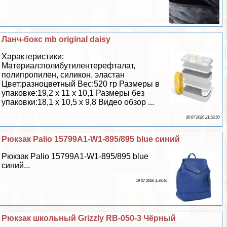
Ланч-бокс mb original daisy
Хаpaктеристики:
Материал:полибутилентерефталат,
полипропилен, силикон, эластан
Цвет:разноцветный Вес:520 гр Размеры в
упаковке:19,2 х 11 х 10,1 Размеры без
упаковки:18,1 х 10,5 х 9,8 Видео обзор ...
20 07 2026 21:58:50
Рюкзак Palio 15799A1-W1-895/895 blue синий
Рюкзак Palio 15799A1-W1-895/895 blue
синий...
19 07 2026 1:39:46
Рюкзак школьный Grizzly RB-050-3 Чёрный