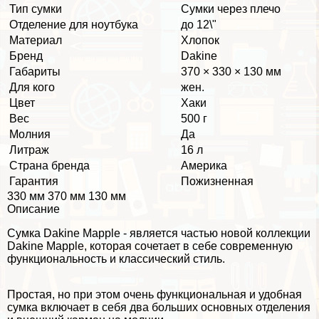
Тип сумки
Сумки через плечо
Отделение для ноутбука
до 12\"
Материал
Хлопок
Бренд
Dakine
Габариты
370 × 330 × 130 мм
Для кого
жен.
Цвет
Хаки
Вес
500 г
Молния
Да
Литраж
16 л
Страна бренда
Америка
Гарантия
Пожизненная
330 мм 370 мм 130 мм
Описание
Сумка Dakine Mapple - является частью новой коллекции
Dakine Mapple, которая сочетает в себе современную
функциональность и классический стиль.
Простая, но при этом очень функциональная и удобная
сумка включает в себя два больших основных отделения