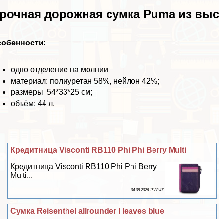
рочная дорожная сумка Puma из вы
собенности:
одно отделение на молнии;
материал: полиуретан 58%, нейлон 42%
;
размеры: 54*33*25 см;
объём: 44 л.
Кредитница Visconti RB110 Phi Phi Berry Multi
Кредитница Visconti RB110 Phi Phi Berry
Multi...
04 08 2026 15:33:47
Сумка Reisenthel allrounder l leaves blue