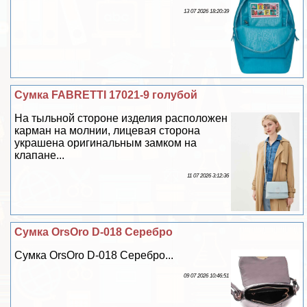
13 07 2026 18:20:39
Сумка FABRETTI 17021-9 гoлyбой
На тыльной стороне изделия расположен
карман на молнии, лицевая сторона
украшена оригинальным замком на
клапане...
11 07 2026 3:12:36
Сумка OrsOro D-018 Серебро
Сумка OrsOro D-018 Серебро...
09 07 2026 10:46:51