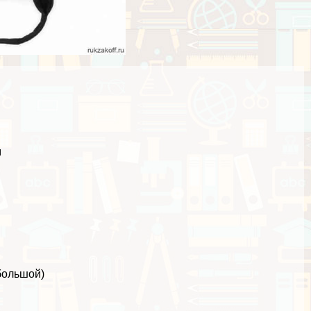
м
большой)