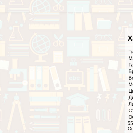
Х
Т
М
Г
Б
В
М
Ц
Д
Л
С
О
55
О