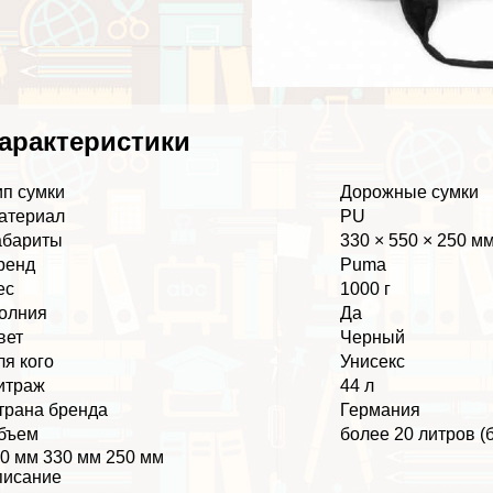
аpaктеристики
ип сумки
Дорожные сумки
атериал
PU
абариты
330 × 550 × 250 м
ренд
Puma
ес
1000 г
олния
Да
вет
Черный
ля кого
Униceкc
итраж
44 л
трана бренда
Германия
бъем
более 20 литров (
0 мм 330 мм 250 мм
писание