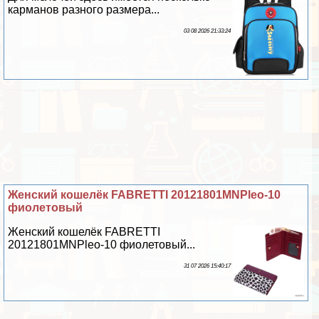
карманов разного размера...
03 08 2026 21:33:24
Женский кошелёк FABRETTI 20121801MNPleo-10
фиолетовый
Женский кошелёк FABRETTI
20121801MNPleo-10 фиолетовый...
31 07 2026 15:40:17