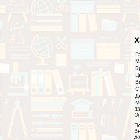
Х
Г
М
Б
Ц
В
С
Д
М
33
О
По
Вн
да