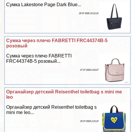
Сумка Lakestone Page Dark Blue...
29 07 2026 15:12:16
Сумка через плечо FABRETTI FRC44374B-5
розовый
Сумка через плечо FABRETTI
FRC44374B-5 розовый...
27 07 2026 2:43:27
Органайзер детский Reisenthel toiletbag s mini me
leo
Органайзер детский Reisenthel toiletbag s
mini me leo...
25 07 2026 2:15:19