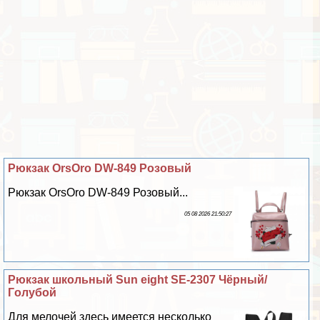
Рюкзак OrsOro DW-849 Розовый
Рюкзак OrsOro DW-849 Розовый...
05 08 2026 21:50:27
Рюкзак школьный Sun eight SE-2307 Чёрный/
Гoлyбой
Для мелочей здесь имеется несколько