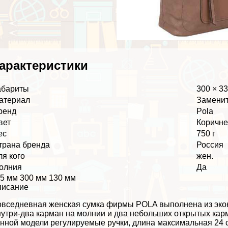
аpaктеристики
абариты
300 × 3
атериал
Заменит
ренд
Pola
вет
Коричн
ес
750 г
трана бренда
Россия
ля кого
жен.
олния
Да
5 мм 300 мм 130 мм
писание
вседневная женская сумка фирмы POLA выполнена из экок
утри-два карман на молнии и два небольших открытых карм
нной модели регулируемые ручки, длина максимальная 24 