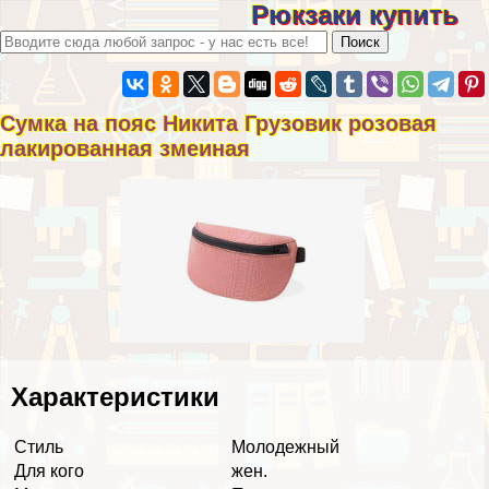
Рюкзаки купить
Сумка на пояс Никита Грузовик розовая
лакированная змеиная
Хаpaктеристики
Стиль
Молодежный
Для кого
жен.