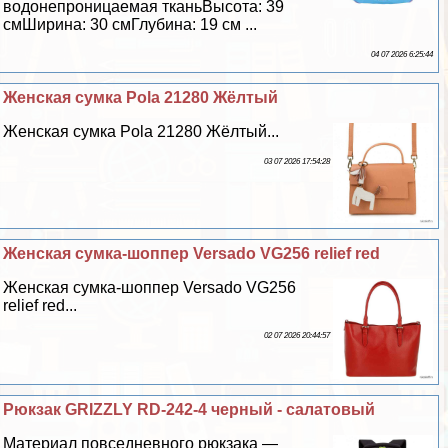
водонепроницаемая тканьВысота: 39
смШирина: 30 смГлубина: 19 см ...
04 07 2026 6:25:44
Женская сумка Pola 21280 Жёлтый
Женская сумка Pola 21280 Жёлтый...
03 07 2026 17:54:28
Женская сумка-шоппер Versado VG256 relief red
Женская сумка-шоппер Versado VG256
relief red...
02 07 2026 20:44:57
Рюкзак GRIZZLY RD-242-4 черный - салатовый
Материал повседневного рюкзака —