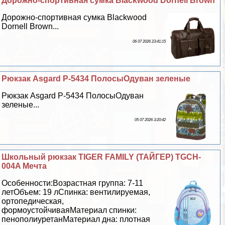
Дорожно-спортивная сумка Blackwood Dornell Brown
Дорожно-спортивная сумка Blackwood
Dornell Brown...
06 07 2026 23:41:15
Рюкзак Asgard Р-5434 ПолосыОдуван зеленые
Рюкзак Asgard Р-5434 ПолосыОдуван
зеленые...
05 07 2026 3:20:42
Школьный рюкзак TIGER FAMILY (ТАЙГЕР) TGCH-
004A Мечта
Особенности:Возрастная группа: 7-11
летОбъем: 19 лСпинка: вентилируемая,
ортопедическая,
формоустойчиваяМатериал спинки:
пенополиуретанМатериал дна: плотная