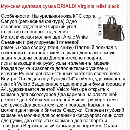
Мужская деловая сумка BRIALDI Virginia relief black
Особенности: Натуральная кожа КРС сорта
Canyon (рельефная фактура) Одно
основное отделение Широкий угол
открытия основного отделения
Металлическая молния цвет Arctic White
Съемный и регулируемый плечевой
ремень (кожа сверху, ткань снизу) Плотный подклад в
сочетании с плотной кожей создают дополнительную
защиту вашим вещам Дополнительно прошиты
испытывающие нагрузку узлы и элементы модели
Каждая ручка и заклепка дополнительно усилены
изнутри Ручная работа истинных знатоков своего дела
Внутри: Отсек для ноутбука до 14” дюймов, удерживается
лентой Velcro Выделенное отделение для бумаг формата
А4, удерживается лентой Velcro Четыре открытых
кармана для аксессуаров Два кармана на эластичной
резинке для ЗУ и компьютерной мыши Три держателя
для ручек Два держателя для проводов Карман на
молнии для чеков и билетов Снаружи: Спереди глубокий
карман на молнии для основных аксессуаров: один слот
для ручки, два открытых кармана для паспорта и
телефона Вертикальный карман для портмоне Сзади