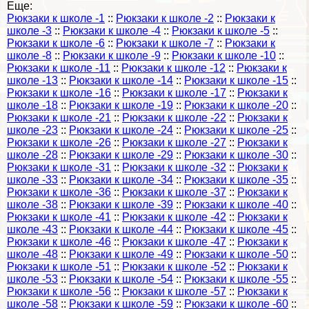
Еще:
Рюкзаки к школе -1
::
Рюкзаки к школе -2
::
Рюкзаки к
школе -3
::
Рюкзаки к школе -4
::
Рюкзаки к школе -5
::
Рюкзаки к школе -6
::
Рюкзаки к школе -7
::
Рюкзаки к
школе -8
::
Рюкзаки к школе -9
::
Рюкзаки к школе -10
::
Рюкзаки к школе -11
::
Рюкзаки к школе -12
::
Рюкзаки к
школе -13
::
Рюкзаки к школе -14
::
Рюкзаки к школе -15
::
Рюкзаки к школе -16
::
Рюкзаки к школе -17
::
Рюкзаки к
школе -18
::
Рюкзаки к школе -19
::
Рюкзаки к школе -20
::
Рюкзаки к школе -21
::
Рюкзаки к школе -22
::
Рюкзаки к
школе -23
::
Рюкзаки к школе -24
::
Рюкзаки к школе -25
::
Рюкзаки к школе -26
::
Рюкзаки к школе -27
::
Рюкзаки к
школе -28
::
Рюкзаки к школе -29
::
Рюкзаки к школе -30
::
Рюкзаки к школе -31
::
Рюкзаки к школе -32
::
Рюкзаки к
школе -33
::
Рюкзаки к школе -34
::
Рюкзаки к школе -35
::
Рюкзаки к школе -36
::
Рюкзаки к школе -37
::
Рюкзаки к
школе -38
::
Рюкзаки к школе -39
::
Рюкзаки к школе -40
::
Рюкзаки к школе -41
::
Рюкзаки к школе -42
::
Рюкзаки к
школе -43
::
Рюкзаки к школе -44
::
Рюкзаки к школе -45
::
Рюкзаки к школе -46
::
Рюкзаки к школе -47
::
Рюкзаки к
школе -48
::
Рюкзаки к школе -49
::
Рюкзаки к школе -50
::
Рюкзаки к школе -51
::
Рюкзаки к школе -52
::
Рюкзаки к
школе -53
::
Рюкзаки к школе -54
::
Рюкзаки к школе -55
::
Рюкзаки к школе -56
::
Рюкзаки к школе -57
::
Рюкзаки к
школе -58
::
Рюкзаки к школе -59
::
Рюкзаки к школе -60
::