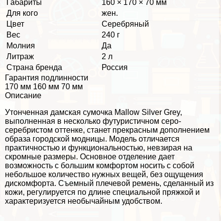
Габариты
160 × 170 × 70 мм
Для кого
жен.
Цвет
Серебряный
Вес
240 г
Молния
Да
Литраж
2 л
Страна бренда
Россия
Гарантия подлинности
170 мм 160 мм 70 мм
Описание
Утонченная дамская сумочка Mallow Silver Grey,
выполненная в несколько футуристичном серо-
серебристом оттенке, станет прекрасным дополнением
образа городской модницы. Модель отличается
пpaктичностью и функциональностью, невзирая на
скромные размеры. Основное отделение дает
возможность с большим комфортом носить с собой
небольшое количество нужных вещей, без ощущения
дискомфорта. Съемный плечевой ремень, сделанный из
кожи, регулируется по длине специальной пряжкой и
хаpaктеризуется необычайным удобством.