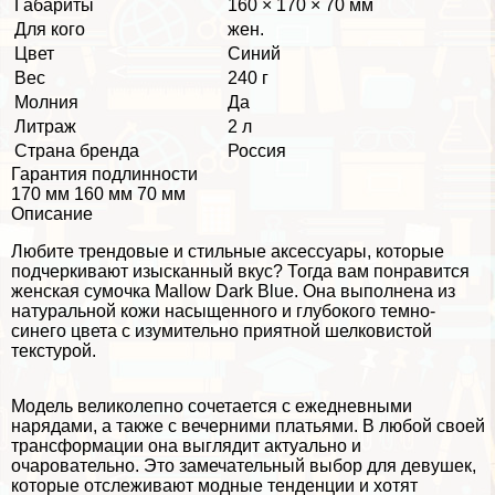
Габариты
160 × 170 × 70 мм
Для кого
жен.
Цвет
Синий
Вес
240 г
Молния
Да
Литраж
2 л
Страна бренда
Россия
Гарантия подлинности
170 мм 160 мм 70 мм
Описание
Любите трендовые и стильные аксессуары, которые
подчеркивают изысканный вкус? Тогда вам понравится
женская сумочка Mallow Dark Blue. Она выполнена из
натуральной кожи насыщенного и глубокого темно-
синего цвета с изумительно приятной шелковистой
текстурой.
Модель великолепно сочетается с ежедневными
нарядами, а также с вечерними платьями. В любой своей
трaнcформации она выглядит актуально и
очаровательно. Это замечательный выбор для дeвyшек,
которые отслеживают модные тенденции и хотят