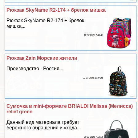
Рюкзак SkyName R2-174 + брелок мишка
Рюкзак SkyName R2-174 + брелок
мишка...
12 07 2026 7:33:36
Рюкзак Zain Морские жители
Производство - Россия...
11 07 2026 11:37:21
Сумочка в mini-формате BRIALDI Melissa (Мелисса)
relief green
Данный вид материала требует
бережного обращения и ухода...
09 07 2026 7:12:14