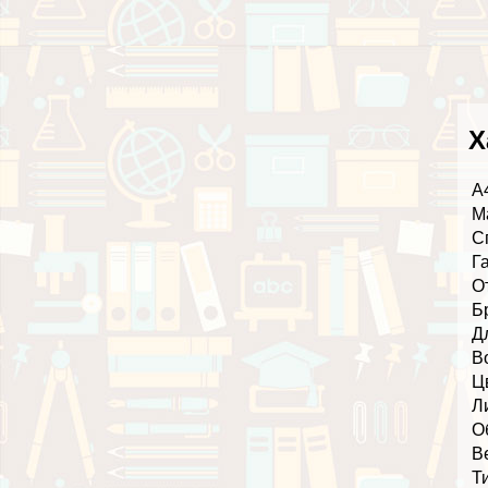
Х
А
М
С
Г
О
Б
Д
В
Ц
Л
О
В
Т