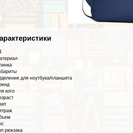
аpaктеристики
4
атериал
пинка
абариты
тделение для ноутбука/планшета
ренд
ля кого
озраст
вет
итраж
бъем
ес
ип рюкзака