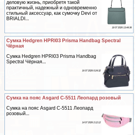
деловую жизнь, приобретя такой
пpaктичный, надежный и одновременно
стильный аксессуар, как сумочку Devi от
BRIALDI...
18 07 2026 13:44:36
Сумка Hedgren HPRI03 Prisma Handbag Spectral
Чёрная
Сумка Hedgren HPRI03 Prisma Handbag
Spectral Чёрная...
16 07 2026 0:24:32
Сумка на пояс Asgard С-5511 Леопард розовый
Сумка на пояс Asgard С-5511 Леопард
розовый...
14 07 2026 2:12:12