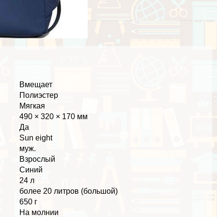
Вмещает
Полиэстер
Мягкая
490 × 320 × 170 мм
Да
Sun eight
муж.
Взрослый
Синий
24 л
более 20 литров (большой)
650 г
На молнии