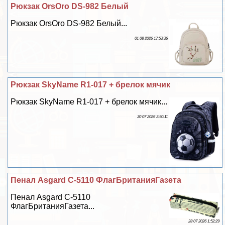
Рюкзак OrsOro DS-982 Белый
Рюкзак OrsOro DS-982 Белый...
01 08 2026 17:53:36
Рюкзак SkyName R1-017 + брелок мячик
Рюкзак SkyName R1-017 + брелок мячик...
30 07 2026 3:50:11
Пенал Asgard С-5110 ФлагБританияГазета
Пенал Asgard С-5110
ФлагБританияГазета...
28 07 2026 1:52:29