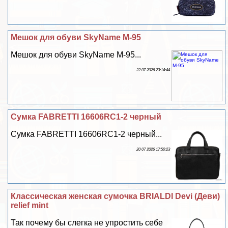
Мешок для обуви SkyName M-95
Мешок для обуви SkyName M-95...
22 07 2026 23:14:44
Сумка FABRETTI 16606RC1-2 черный
Сумка FABRETTI 16606RC1-2 черный...
20 07 2026 17:50:23
Классическая женская сумочка BRIALDI Devi (Деви)
relief mint
Так почему бы слегка не упростить себе