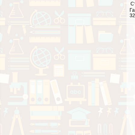
С
Га
32