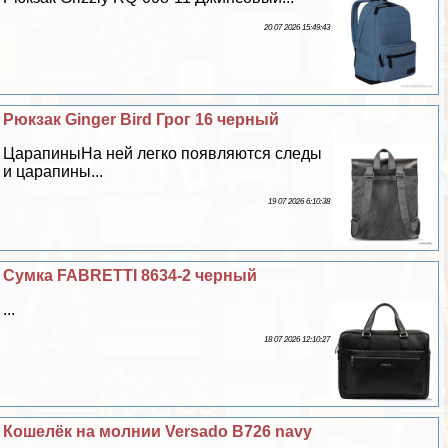
20 07 2026 15:49:43
Рюкзак Ginger Bird Грог 16 черный
ЦарапиныНа ней легко появляются следы
и царапины...
19 07 2026 6:10:38
Сумка FABRETTI 8634-2 черный
...
18 07 2026 12:10:27
Кошелёк на молнии Versado B726 navy