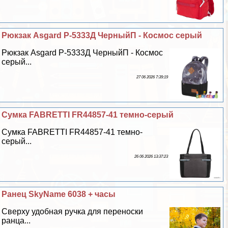
Рюкзак Asgard Р-5333Д ЧерныйП - Космос серый
Рюкзак Asgard Р-5333Д ЧерныйП - Космос
серый...
27 06 2026 7:39:19
Сумка FABRETTI FR44857-41 темно-серый
Сумка FABRETTI FR44857-41 темно-
серый...
26 06 2026 13:37:23
Ранец SkyName 6038 + часы
Сверху удобная ручка для переноски
ранца...