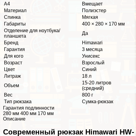
А4
Вмещает
Материал
Полиэстер
Спинка
Мягкая
Габариты
400 × 280 × 170 мм
Отделение для ноутбука/
Да
планшета
Бренд
Himawari
Гарантия
3 месяца
Для кого
Униceкc
Возраст
Взрослый
Цвет
Синий
Литраж
18 л
15-20 литров
Объем
(средний)
Вес
800 г
Тип рюкзака
Сумка-рюкзак
Гарантия подлинности
280 мм 400 мм 170 мм
Описание
Современный рюкзак Himawari HW-