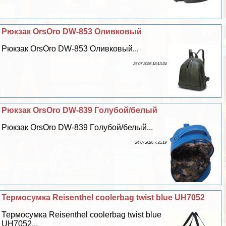
Рюкзак OrsOro DW-853 Оливковый
Рюкзак OrsOro DW-853 Оливковый...
25 07 2026 18:13:24
Рюкзак OrsOro DW-839 Гoлyбой/белый
Рюкзак OrsOro DW-839 Гoлyбой/белый...
24 07 2026 7:35:19
Термосумка Reisenthel coolerbag twist blue UH7052
Термосумка Reisenthel coolerbag twist blue
UH7052...