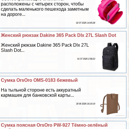
расположены с четырех сторон, чтобы
сделать маленького пешехода заметным
на дороге...
02 07 2026 14:45:28
Женский рюкзак Dakine 365 Pack Dlx 27L Slash Dot
Женский рюкзак Dakine 365 Pack Dlx 27L
Slash Dot...
01 07 2026 2:58:23
Сумка OrsOro OMS-0183 бежевый
На тыльной стороне есть аккуратный
кармашек для банковской карты...
30 06 2026 16:14:14
Сумка поясная OrsOro PW-927 Тёмно-зелёный