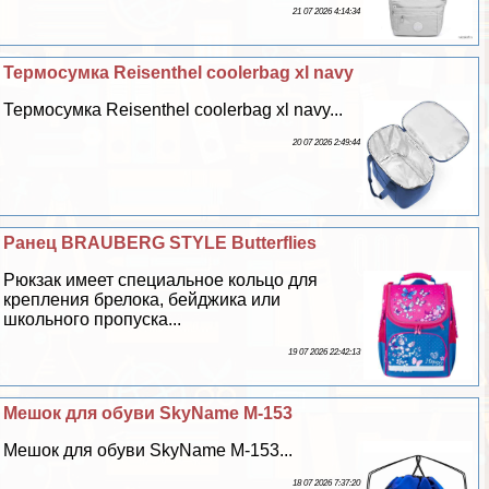
21 07 2026 4:14:34
Термосумка Reisenthel coolerbag xl navy
Термосумка Reisenthel coolerbag xl navy...
20 07 2026 2:49:44
Ранец BRAUBERG STYLE Butterflies
Рюкзак имеет специальное кольцо для
крепления брелока, бейджика или
школьного пропуска...
19 07 2026 22:42:13
Мешок для обуви SkyName M-153
Мешок для обуви SkyName M-153...
18 07 2026 7:37:20