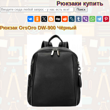
Рюкзаки купить
Рюкзак OrsOro DW-900 Чёрный