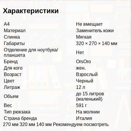
Хаpaктеристики
А4
Не вмещает
Материал
Заменитель кожи
Спинка
Мягкая
Габариты
320 × 270 × 140 мм
Отделение для ноутбука/
Нет
планшета
Бренд
OrsOro
Для кого
жен.
Возраст
Взрослый
Цвет
Черный
Литраж
12 л
до 15 литров
Объем
(маленький)
Вес
591 г
Тип рюкзака
На молнии
Страна бренда
Италия
270 мм 320 мм 140 мм Рекомендуем посмотреть