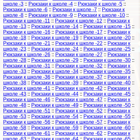
школе -3
::
Рюкзаки к школе -4
::
Рюкзаки к школе -5
::
Рюкзаки к школе -6
::
Рюкзаки к школе -7
::
Рюкзаки к
школе -8
::
Рюкзаки к школе -9
::
Рюкзаки к школе -10
::
Рюкзаки к школе -11
::
Рюкзаки к школе -12
::
Рюкзаки к
школе -13
::
Рюкзаки к школе -14
::
Рюкзаки к школе -15
::
Рюкзаки к школе -16
::
Рюкзаки к школе -17
::
Рюкзаки к
школе -18
::
Рюкзаки к школе -19
::
Рюкзаки к школе -20
::
Рюкзаки к школе -21
::
Рюкзаки к школе -22
::
Рюкзаки к
школе -23
::
Рюкзаки к школе -24
::
Рюкзаки к школе -25
::
Рюкзаки к школе -26
::
Рюкзаки к школе -27
::
Рюкзаки к
школе -28
::
Рюкзаки к школе -29
::
Рюкзаки к школе -30
::
Рюкзаки к школе -31
::
Рюкзаки к школе -32
::
Рюкзаки к
школе -33
::
Рюкзаки к школе -34
::
Рюкзаки к школе -35
::
Рюкзаки к школе -36
::
Рюкзаки к школе -37
::
Рюкзаки к
школе -38
::
Рюкзаки к школе -39
::
Рюкзаки к школе -40
::
Рюкзаки к школе -41
::
Рюкзаки к школе -42
::
Рюкзаки к
школе -43
::
Рюкзаки к школе -44
::
Рюкзаки к школе -45
::
Рюкзаки к школе -46
::
Рюкзаки к школе -47
::
Рюкзаки к
школе -48
::
Рюкзаки к школе -49
::
Рюкзаки к школе -50
::
Рюкзаки к школе -51
::
Рюкзаки к школе -52
::
Рюкзаки к
школе -53
::
Рюкзаки к школе -54
::
Рюкзаки к школе -55
::
Рюкзаки к школе -56
::
Рюкзаки к школе -57
::
Рюкзаки к
школе -58
::
Рюкзаки к школе -59
::
Рюкзаки к школе -60
::
Рюкзаки к школе -61
::
Рюкзаки к школе -62
::
Рюкзаки к
школе -63
::
Рюкзаки к школе -64
::
Рюкзаки к школе -65
::