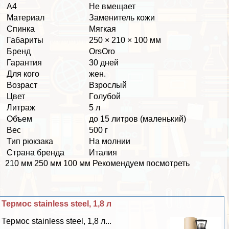
А4
Не вмещает
Материал
Заменитель кожи
Спинка
Мягкая
Габариты
250 × 210 × 100 мм
Бренд
OrsOro
Гарантия
30 дней
Для кого
жен.
Возраст
Взрослый
Цвет
Гoлyбой
Литраж
5 л
Объем
до 15 литров (маленький)
Вес
500 г
Тип рюкзака
На молнии
Страна бренда
Италия
210 мм 250 мм 100 мм Рекомендуем посмотреть
Термос stainless steel, 1,8 л
Термос stainless steel, 1,8 л...