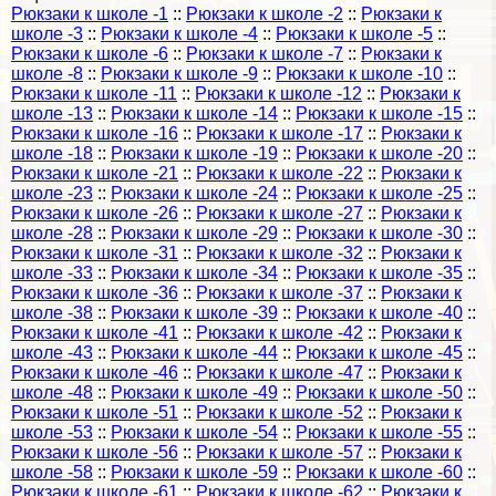
Рюкзаки к школе -1
::
Рюкзаки к школе -2
::
Рюкзаки к
школе -3
::
Рюкзаки к школе -4
::
Рюкзаки к школе -5
::
Рюкзаки к школе -6
::
Рюкзаки к школе -7
::
Рюкзаки к
школе -8
::
Рюкзаки к школе -9
::
Рюкзаки к школе -10
::
Рюкзаки к школе -11
::
Рюкзаки к школе -12
::
Рюкзаки к
школе -13
::
Рюкзаки к школе -14
::
Рюкзаки к школе -15
::
Рюкзаки к школе -16
::
Рюкзаки к школе -17
::
Рюкзаки к
школе -18
::
Рюкзаки к школе -19
::
Рюкзаки к школе -20
::
Рюкзаки к школе -21
::
Рюкзаки к школе -22
::
Рюкзаки к
школе -23
::
Рюкзаки к школе -24
::
Рюкзаки к школе -25
::
Рюкзаки к школе -26
::
Рюкзаки к школе -27
::
Рюкзаки к
школе -28
::
Рюкзаки к школе -29
::
Рюкзаки к школе -30
::
Рюкзаки к школе -31
::
Рюкзаки к школе -32
::
Рюкзаки к
школе -33
::
Рюкзаки к школе -34
::
Рюкзаки к школе -35
::
Рюкзаки к школе -36
::
Рюкзаки к школе -37
::
Рюкзаки к
школе -38
::
Рюкзаки к школе -39
::
Рюкзаки к школе -40
::
Рюкзаки к школе -41
::
Рюкзаки к школе -42
::
Рюкзаки к
школе -43
::
Рюкзаки к школе -44
::
Рюкзаки к школе -45
::
Рюкзаки к школе -46
::
Рюкзаки к школе -47
::
Рюкзаки к
школе -48
::
Рюкзаки к школе -49
::
Рюкзаки к школе -50
::
Рюкзаки к школе -51
::
Рюкзаки к школе -52
::
Рюкзаки к
школе -53
::
Рюкзаки к школе -54
::
Рюкзаки к школе -55
::
Рюкзаки к школе -56
::
Рюкзаки к школе -57
::
Рюкзаки к
школе -58
::
Рюкзаки к школе -59
::
Рюкзаки к школе -60
::
Рюкзаки к школе -61
::
Рюкзаки к школе -62
::
Рюкзаки к