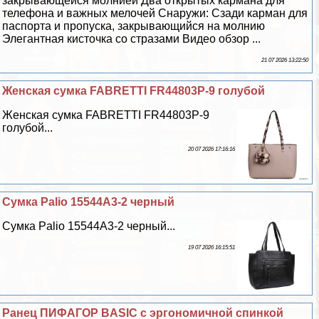
закрывающейся молнией Два открытых кармана для
телефона и важных мелочей Снаружи: Сзади карман для
паспорта и пропуска, закрывающийся на молнию
Элегантная кисточка со стразами Видео обзор ...
21 07 2026 13:22:50
Женская сумка FABRETTI FR44803P-9 гoлyбой
Женская сумка FABRETTI FR44803P-9
гoлyбой...
20 07 2026 17:16:16
Сумка Palio 15544A3-2 черный
Сумка Palio 15544A3-2 черный...
19 07 2026 16:15:51
Ранец ПИФАГОР BASIC с эргономичной спинкой