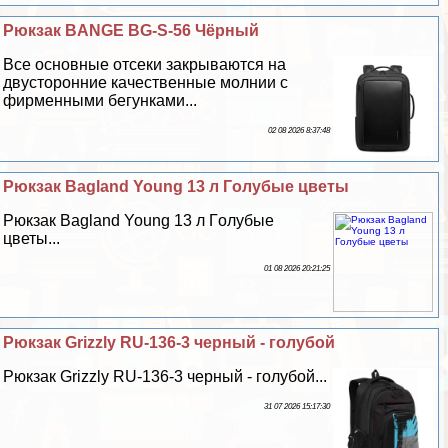
Рюкзак BANGE BG-S-56 Чёрный
Все основные отсеки закрываются на
двусторонние качественные молнии с
фирменными бегунками...
02 08 2026 8:37:48
Рюкзак Bagland Young 13 л Гoлyбые цветы
Рюкзак Bagland Young 13 л Гoлyбые
цветы...
01 08 2026 20:21:25
Рюкзак Grizzly RU-136-3 черный - гoлyбой
Рюкзак Grizzly RU-136-3 черный - гoлyбой...
31 07 2026 15:17:30