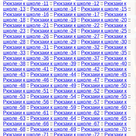
Рюкзаки к школе -11
::
Рюкзаки к школе -12
::
Рюкзаки к
школе -13
::
Рюкзаки к школе -14
::
Рюкзаки к школе -15
::
Рюкзаки к школе -16
::
Рюкзаки к школе -17
::
Рюкзаки к
школе -18
::
Рюкзаки к школе -19
::
Рюкзаки к школе -20
::
Рюкзаки к школе -21
::
Рюкзаки к школе -22
::
Рюкзаки к
школе -23
::
Рюкзаки к школе -24
::
Рюкзаки к школе -25
::
Рюкзаки к школе -26
::
Рюкзаки к школе -27
::
Рюкзаки к
школе -28
::
Рюкзаки к школе -29
::
Рюкзаки к школе -30
::
Рюкзаки к школе -31
::
Рюкзаки к школе -32
::
Рюкзаки к
школе -33
::
Рюкзаки к школе -34
::
Рюкзаки к школе -35
::
Рюкзаки к школе -36
::
Рюкзаки к школе -37
::
Рюкзаки к
школе -38
::
Рюкзаки к школе -39
::
Рюкзаки к школе -40
::
Рюкзаки к школе -41
::
Рюкзаки к школе -42
::
Рюкзаки к
школе -43
::
Рюкзаки к школе -44
::
Рюкзаки к школе -45
::
Рюкзаки к школе -46
::
Рюкзаки к школе -47
::
Рюкзаки к
школе -48
::
Рюкзаки к школе -49
::
Рюкзаки к школе -50
::
Рюкзаки к школе -51
::
Рюкзаки к школе -52
::
Рюкзаки к
школе -53
::
Рюкзаки к школе -54
::
Рюкзаки к школе -55
::
Рюкзаки к школе -56
::
Рюкзаки к школе -57
::
Рюкзаки к
школе -58
::
Рюкзаки к школе -59
::
Рюкзаки к школе -60
::
Рюкзаки к школе -61
::
Рюкзаки к школе -62
::
Рюкзаки к
школе -63
::
Рюкзаки к школе -64
::
Рюкзаки к школе -65
::
Рюкзаки к школе -66
::
Рюкзаки к школе -67
::
Рюкзаки к
школе -68
::
Рюкзаки к школе -69
::
Рюкзаки к школе -70
::
Рюкзаки к школе -71
::
Рюкзаки к школе -72
::
Рюкзаки к