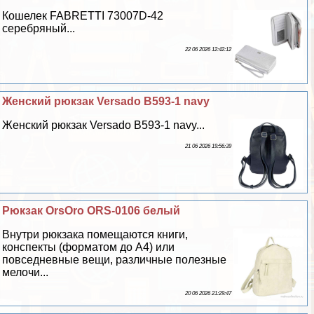
Кошелек FABRETTI 73007D-42
серебряный...
22 06 2026 12:42:12
Женский рюкзак Versado B593-1 navy
Женский рюкзак Versado B593-1 navy...
21 06 2026 19:56:39
Рюкзак OrsOro ORS-0106 белый
Внутри рюкзака помещаются книги,
конспекты (форматом до А4) или
повседневные вещи, различные полезные
мелочи...
20 06 2026 21:29:47