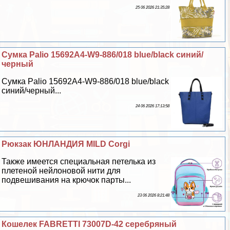
25 06 2026 21:35:28
Сумка Palio 15692A4-W9-886/018 blue/black синий/
черный
Сумка Palio 15692A4-W9-886/018 blue/black
синий/черный...
24 06 2026 17:13:58
Рюкзак ЮНЛАНДИЯ MILD Corgi
Также имеется специальная петелька из
плетеной нейлоновой нити для
подвешивания на крючок парты...
23 06 2026 8:21:48
Кошелек FABRETTI 73007D-42 серебряный