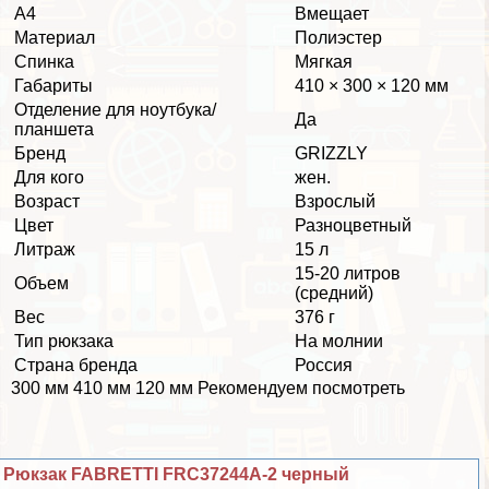
А4
Вмещает
Материал
Полиэстер
Спинка
Мягкая
Габариты
410 × 300 × 120 мм
Отделение для ноутбука/
Да
планшета
Бренд
GRIZZLY
Для кого
жен.
Возраст
Взрослый
Цвет
Разноцветный
Литраж
15 л
15-20 литров
Объем
(средний)
Вес
376 г
Тип рюкзака
На молнии
Страна бренда
Россия
300 мм 410 мм 120 мм Рекомендуем посмотреть
Рюкзак FABRETTI FRC37244A-2 черный