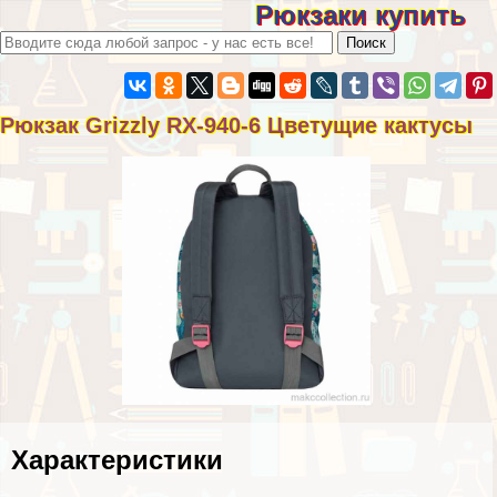
Рюкзаки купить
Рюкзак Grizzly RX-940-6 Цветущие кактусы
Хаpaктеристики